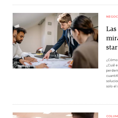
NEGOC
Las
mira
sta
¿Cómo g
¿Cuál e
perdem
cuantif
solucio
solo el
COLUM