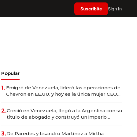
Suscribite
Sign In
Popular
1.
Emigró de Venezuela, lideró las operaciones de
Chevron en EE.UU. y hoy es la única mujer CEO
en Vaca Muerta
2.
Creció en Venezuela, llegó a la Argentina con su
título de abogado y construyó un imperio
gastronómico que revoluciona las marcas "fast
premium"
3.
De Paredes y Lisandro Martínez a Mirtha