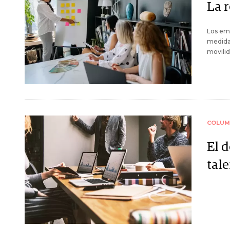
La 
Los emp
medidas
movilid
COLUM
El 
tale