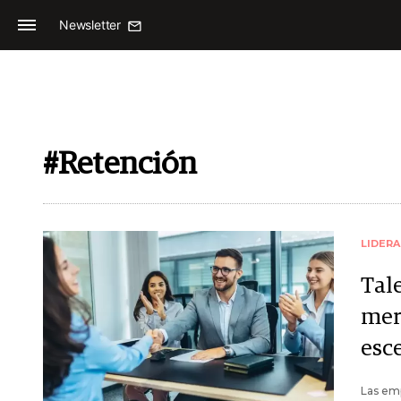
Newsletter
#Retención
LIDER
Tal
mer
esc
Las emp