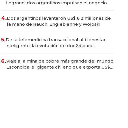
Legrand: dos argentinos impulsan el negocio
del wellness deportivo y el cuidado corporal
4.
Dos argentinos levantaron US$ 6,2 millones de
la mano de Rauch, Englebienne y Woloski
5.
De la telemedicina transaccional al bienestar
inteligente: la evolución de doc24 para
transformar a las organizaciones
6.
Viaje a la mina de cobre más grande del mundo:
Escondida, el gigante chileno que exporta US$
14.000 millones anuales