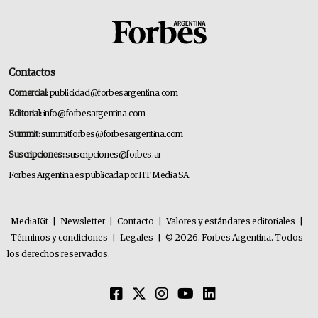
Contactos
Comercial:
publicidad@forbesargentina.com
Editorial:
info@forbesargentina.com
Summit:
summitforbes@forbesargentina.com
Suscripciones:
suscripciones@forbes.ar
Forbes Argentina es publicada por HT Media SA.
MediaKit
|
Newsletter
|
Contacto
|
Valores y estándares editoriales
|
Términos y condiciones
|
Legales
|
© 2026. Forbes Argentina. Todos
los derechos reservados.