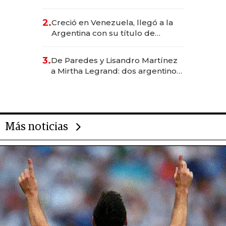
EE.UU. y hoy es la única mujer
CEO en Vaca Muerta
2.
Creció en Venezuela, llegó a la
Argentina con su título de
abogado y construyó un imperio
gastronómico que revoluciona
3.
De Paredes y Lisandro Martínez
las marcas "fast premium"
a Mirtha Legrand: dos argentinos
impulsan el negocio del wellness
deportivo y el cuidado corporal
Más noticias