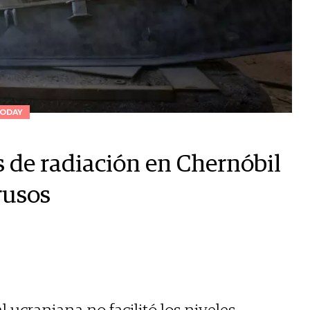
ODAY
s de radiación en Chernóbil
rusos