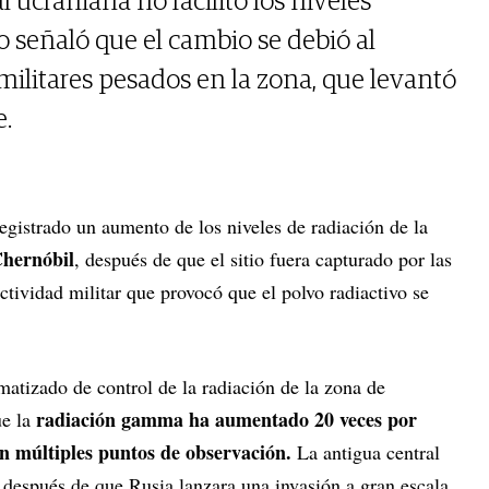
l ucraniana no facilitó los niveles
o señaló que el cambio se debió al
litares pesados en la zona, que levantó
e.
egistrado un aumento de los niveles de radiación de la
hernóbil
, después de que el sitio fuera capturado por las
actividad militar que provocó que el polvo radiactivo se
matizado de control de la radiación de la zona de
radiación gamma ha aumentado 20 veces por
e la
en múltiples puntos de observación.
La antigua central
, después de que Rusia lanzara una invasión a gran escala