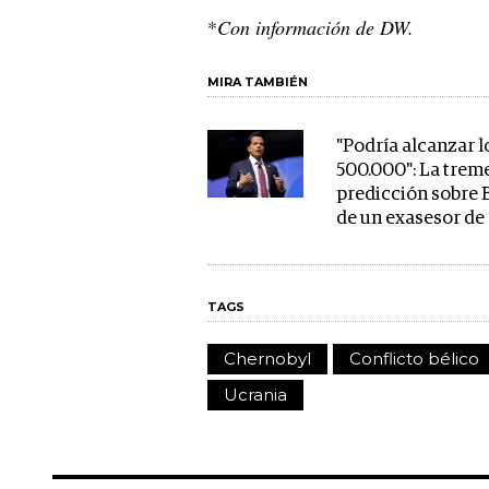
*
Con información de DW.
MIRA TAMBIÉN
"Podría alcanzar l
500.000": La tre
predicción sobre 
de un exasesor d
TAGS
Chernobyl
Conflicto bélico
Ucrania