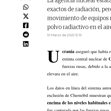
La agencia nuclear estata
exactos de radiación, per
movimiento de equipos mi
polvo radiactivo en el air
10 Marzo de 2022 12.15
U
crania
aseguró que había r
C
extinta central nuclear de
fuerzas rusas, debido a la 
elevara en el aire.
Los datos en línea del sistema auto
exclusión de Chernóbil muestran qu
encima de los niveles habituales 
fue capturada por las fuerzas rusas