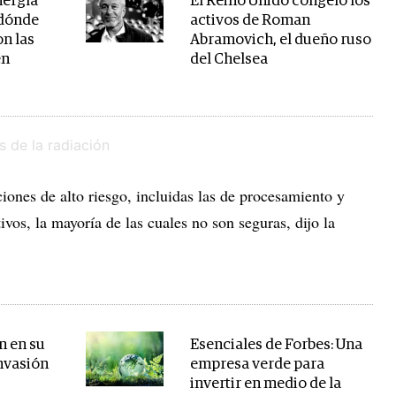
nergía
El Reino Unido congeló los
 dónde
activos de Roman
on las
Abramovich, el dueño ruso
en
del Chelsea
ones de alto riesgo, incluidas las de procesamiento y
vos, la mayoría de las cuales no son seguras, dijo la
n en su
Esenciales de Forbes: Una
invasión
empresa verde para
invertir en medio de la