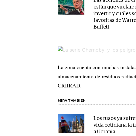
Las acciones de e
están que vuelan:
invertir y cuáles s
favoritas de Warr
Buffett
La zona cuenta con muchas instalaci
almacenamiento de residuos radiacti
CRIIRAD.
MIRA TAMBIÉN
Los rusos ya sufre
vida cotidiana la 
a Ucrania