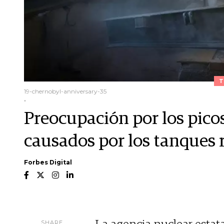
T
19-chernobyl-anniversary-35
.
Preocupación por los pico
causados por los tanques 
Forbes Digital
SHARE