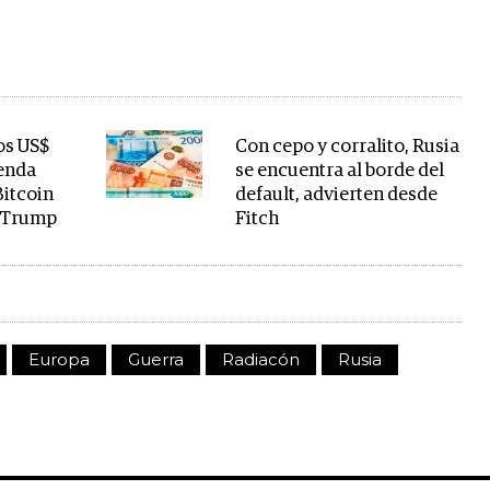
os US$
Con cepo y corralito, Rusia
menda
se encuentra al borde del
Bitcoin
default, advierten desde
e Trump
Fitch
Europa
Guerra
Radiacón
Rusia