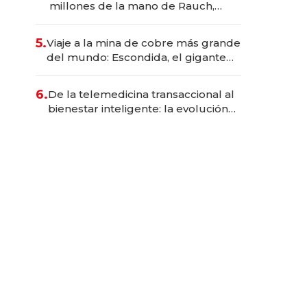
millones de la mano de Rauch,
Englebienne y Woloski
5.
Viaje a la mina de cobre más grande
del mundo: Escondida, el gigante
chileno que exporta US$ 14.000
millones anuales
6.
De la telemedicina transaccional al
bienestar inteligente: la evolución
de doc24 para transformar a las
organizaciones