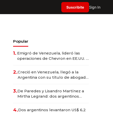
Suscribite
Sign In
Popular
1.
Emigró de Venezuela, lideró las
operaciones de Chevron en EE.UU. y
hoy es la única mujer CEO en Vaca
Muerta
2.
Creció en Venezuela, llegó a la
Argentina con su título de abogado
y construyó un imperio
gastronómico que revoluciona las
3.
De Paredes y Lisandro Martínez a
marcas "fast premium"
Mirtha Legrand: dos argentinos
impulsan el negocio del wellness
deportivo y el cuidado corporal
4.
Dos argentinos levantaron US$ 6,2