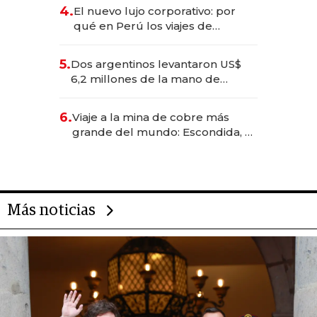
deportivo y el cuidado corporal
4.
El nuevo lujo corporativo: por
qué en Perú los viajes de
negocios dejan de ser reuniones
para convertirse en experiencias
5.
Dos argentinos levantaron US$
transformadoras
6,2 millones de la mano de
Rauch, Englebienne y Woloski
6.
Viaje a la mina de cobre más
grande del mundo: Escondida, el
gigante chileno que exporta US$
14.000 millones anuales
Más noticias