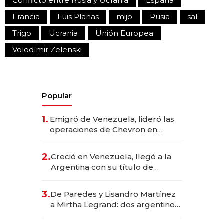
Conflicto entre Rusia y Ucrania
España
Francia
Luis Planas
mijo
Rusia
sal
Trigo
Ucrania
Unión Europea
Volodímir Zelenski
Popular
1.
Emigró de Venezuela, lideró las
operaciones de Chevron en
EE.UU. y hoy es la única mujer
CEO en Vaca Muerta
2.
Creció en Venezuela, llegó a la
Argentina con su título de
abogado y construyó un imperio
gastronómico que revoluciona
3.
De Paredes y Lisandro Martínez
las marcas "fast premium"
a Mirtha Legrand: dos argentinos
impulsan el negocio del wellness