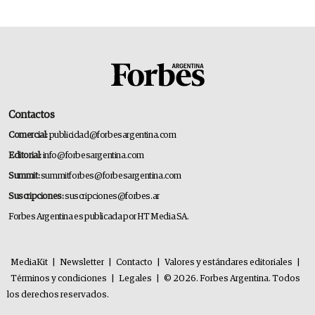
Contactos
Comercial:
publicidad@forbesargentina.com
Editorial:
info@forbesargentina.com
Summit:
summitforbes@forbesargentina.com
Suscripciones:
suscripciones@forbes.ar
Forbes Argentina es publicada por HT Media SA.
MediaKit
|
Newsletter
|
Contacto
|
Valores y estándares editoriales
|
Términos y condiciones
|
Legales
|
© 2026. Forbes Argentina. Todos
los derechos reservados.