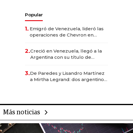
Popular
1.
Emigró de Venezuela, lideró las
operaciones de Chevron en
EE.UU. y hoy es la única mujer
CEO en Vaca Muerta
2.
Creció en Venezuela, llegó a la
Argentina con su título de
abogado y construyó un imperio
gastronómico que revoluciona
3.
De Paredes y Lisandro Martínez
las marcas "fast premium"
a Mirtha Legrand: dos argentinos
impulsan el negocio del wellness
deportivo y el cuidado corporal
Más noticias