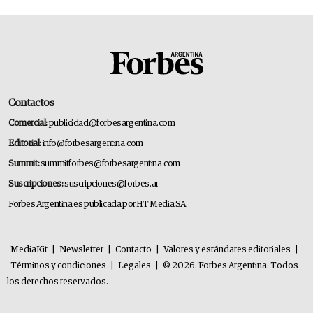
Contactos
Comercial:
publicidad@forbesargentina.com
Editorial:
info@forbesargentina.com
Summit:
summitforbes@forbesargentina.com
Suscripciones:
suscripciones@forbes.ar
Forbes Argentina es publicada por HT Media SA.
MediaKit
|
Newsletter
|
Contacto
|
Valores y estándares editoriales
|
Términos y condiciones
|
Legales
|
© 2026. Forbes Argentina. Todos
los derechos reservados.