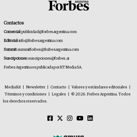
Contactos
Comercial:
publicidad@forbesargentina.com
Editorial:
info@forbesargentina.com
Summit:
summitforbes@forbesargentina.com
Suscripciones:
suscripciones@forbes.ar
Forbes Argentina es publicada por HT Media SA.
MediaKit
|
Newsletter
|
Contacto
|
Valores y estándares editoriales
|
Términos y condiciones
|
Legales
|
© 2026. Forbes Argentina. Todos
los derechos reservados.