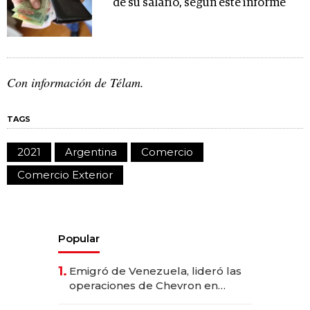
de su salario, según este informe
Con información de Télam.
TAGS
2021
Argentina
Comercio
Comercio Exterior
Popular
1.
Emigró de Venezuela, lideró las
operaciones de Chevron en
EE.UU. y hoy es la única mujer