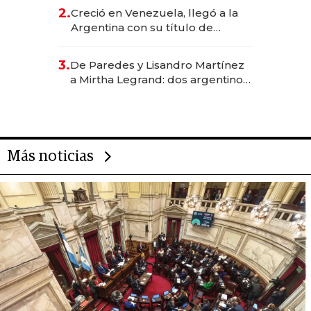
CEO en Vaca Muerta
2.
Creció en Venezuela, llegó a la
Argentina con su título de
abogado y construyó un imperio
gastronómico que revoluciona
3.
De Paredes y Lisandro Martínez
las marcas "fast premium"
a Mirtha Legrand: dos argentinos
impulsan el negocio del wellness
deportivo y el cuidado corporal
Más noticias