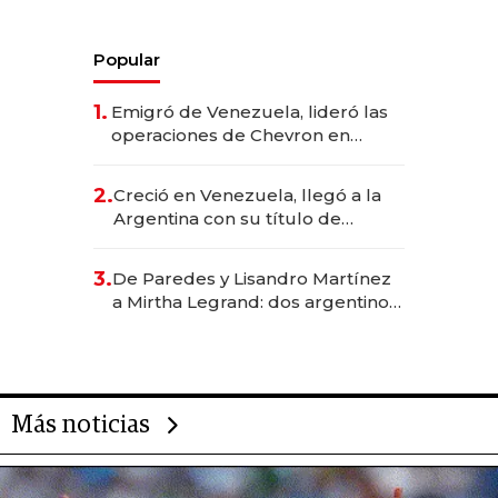
Popular
1.
Emigró de Venezuela, lideró las
operaciones de Chevron en
EE.UU. y hoy es la única mujer
CEO en Vaca Muerta
2.
Creció en Venezuela, llegó a la
Argentina con su título de
abogado y construyó un imperio
gastronómico que revoluciona
3.
De Paredes y Lisandro Martínez
las marcas "fast premium"
a Mirtha Legrand: dos argentinos
impulsan el negocio del wellness
deportivo y el cuidado corporal
Más noticias