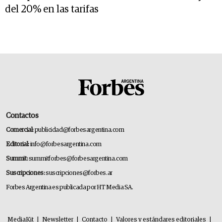
del 20% en las tarifas
Contactos
Comercial:
publicidad@forbesargentina.com
Editorial:
info@forbesargentina.com
Summit:
summitforbes@forbesargentina.com
Suscripciones:
suscripciones@forbes.ar
Forbes Argentina es publicada por HT Media SA.
MediaKit
|
Newsletter
|
Contacto
|
Valores y estándares editoriales
|