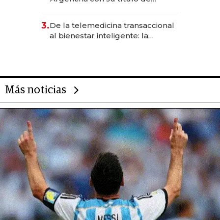
abogado y construyó un imperio
gastronómico que revoluciona
3.
De la telemedicina transaccional
las marcas "fast premium"
al bienestar inteligente: la
evolución de doc24 para
transformar a las organizaciones
Más noticias