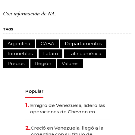
Con información de NA.
TAGS
Argentina
CABA
Departamentos
Inmuebles
Latam
Latinoamérica
Precios
Región
Valores
Popular
1.
Emigró de Venezuela, lideró las
operaciones de Chevron en
EE.UU. y hoy es la única mujer
CEO en Vaca Muerta
2.
Creció en Venezuela, llegó a la
Argentina con su título de