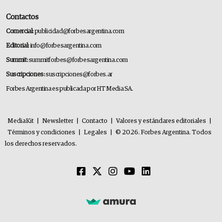
Contactos
Comercial:
publicidad@forbesargentina.com
Editorial:
info@forbesargentina.com
Summit:
summitforbes@forbesargentina.com
Suscripciones:
suscripciones@forbes.ar
Forbes Argentina es publicada por HT Media SA.
MediaKit
|
Newsletter
|
Contacto
|
Valores y estándares editoriales
|
Términos y condiciones
|
Legales
|
© 2026. Forbes Argentina. Todos
los derechos reservados.