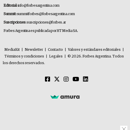
Editorial:
info@forbesargentina.com
Summit:
summitforbes@forbesargentina.com
Suscripciones:
suscripciones@forbes.ar
Forbes Argentina es publicada por HT Media SA.
MediaKit
|
Newsletter
|
Contacto
|
Valores y estándares editoriales
|
Términos y condiciones
|
Legales
|
© 2026. Forbes Argentina. Todos
los derechos reservados.