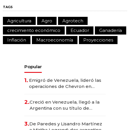
TAGS
Agricultura
Agro
Agrotech
crecimiento económico
Ecuador
Ganadería
Inflación
Macroeconomía
Proyecciones
Popular
1.
Emigró de Venezuela, lideró las
operaciones de Chevron en
EE.UU. y hoy es la única mujer
CEO en Vaca Muerta
2.
Creció en Venezuela, llegó a la
Argentina con su título de
abogado y construyó un imperio
gastronómico que revoluciona
3.
De Paredes y Lisandro Martínez
las marcas "fast premium"
a Mirtha Legrand: dos argentinos