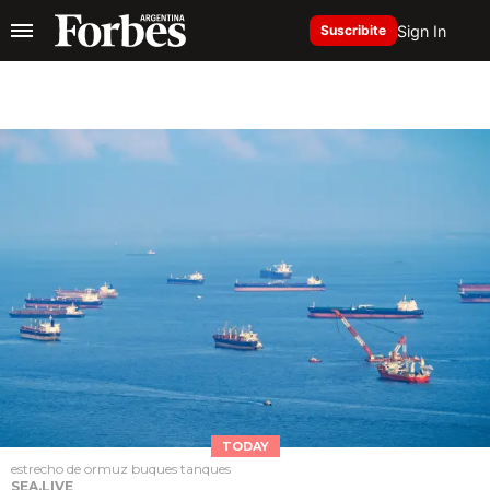
Sign In
Suscribite
TODAY
estrecho de ormuz buques tanques
SEA.LIVE