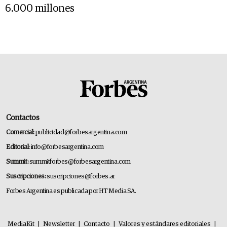
6.000 millones
Contactos
Comercial:
publicidad@forbesargentina.com
Editorial:
info@forbesargentina.com
Summit:
summitforbes@forbesargentina.com
Suscripciones:
suscripciones@forbes.ar
Forbes Argentina es publicada por HT Media SA.
MediaKit
|
Newsletter
|
Contacto
|
Valores y estándares editoriales
|