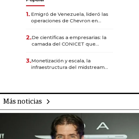
1.
Emigró de Venezuela, lideró las
operaciones de Chevron en
EE.UU. y hoy es la única mujer
CEO en Vaca Muerta
2.
De científicas a empresarias: la
camada del CONICET que
levantó más de US$ 40 millones
para fundar startups biotech
3.
Monetización y escala, la
infraestructura del midstream
busca destrabar el potencial de
Vaca Muerta
Más noticias