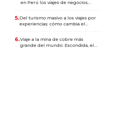
en Perú los viajes de negocios
dejan de ser reuniones para
convertirse en experiencias
5.
Del turismo masivo a los viajes por
transformadoras
experiencias: cómo cambia el
negocio de la asistencia al viajero
6.
Viaje a la mina de cobre más
grande del mundo: Escondida, el
gigante chileno que exporta US$
14.000 millones anuales