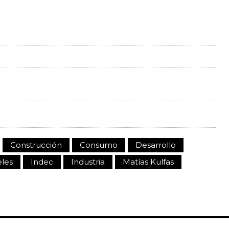
Construcción
Consumo
Desarrollo
eles
Indec
Industria
Matías Kulfas