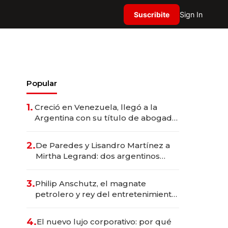
Suscribite
Sign In
Popular
1.
Creció en Venezuela, llegó a la
Argentina con su título de abogado
y construyó un imperio
gastronómico que revoluciona las
2.
De Paredes y Lisandro Martínez a
marcas "fast premium"
Mirtha Legrand: dos argentinos
impulsan el negocio del wellness
deportivo y el cuidado corporal
3.
Philip Anschutz, el magnate
petrolero y rey del entretenimiento
que va por la licitación de
Tecnópolis junto a Fénix
4.
El nuevo lujo corporativo: por qué