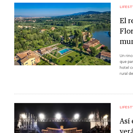
LIFEST
El 
Flo
mun
Un rinc
que par
hotel c
rural d
LIFEST
Así 
ver