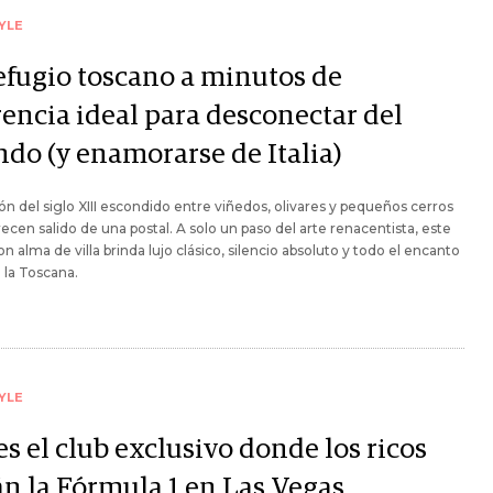
YLE
refugio toscano a minutos de
rencia ideal para desconectar del
do (y enamorarse de Italia)
ón del siglo XIII escondido entre viñedos, olivares y pequeños cerros
ecen salido de una postal. A solo un paso del arte renacentista, este
on alma de villa brinda lujo clásico, silencio absoluto y todo el encanto
e la Toscana.
YLE
es el club exclusivo donde los ricos
án la Fórmula 1 en Las Vegas