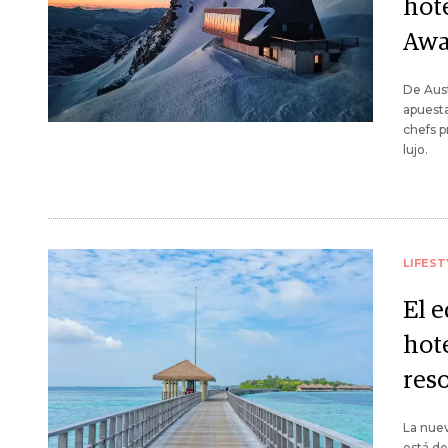
hote
Awa
De Aust
apuesta
chefs p
lujo.
LIFEST
El 
hot
reso
La nuev
está de