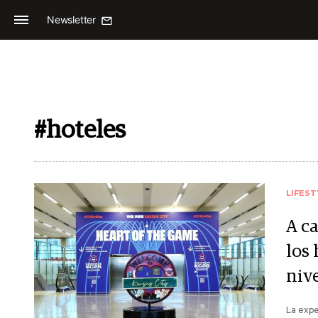
Newsletter
#hoteles
LIFEST
A c
los 
nive
La expe