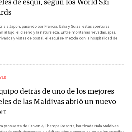
les de esquí, según los World Ski
rds
ria a Japón, pasando por Francia, Italia y Suiza, estas aperturas
n al lujo, el diseño y la naturaleza. Entre montañas nevadas, spas,
rivados y vistas de postal, el esquí se mezcla con la hospitalidad de
YLE
equipo detrás de uno de los mejores
eles de las Maldivas abrió un nuevo
rt
a propuesta de Crown & Champa Resorts, bautizada Nala Maldives,
dicada exclusivamente a adultos y tiene acceso a uno de los arrecifes