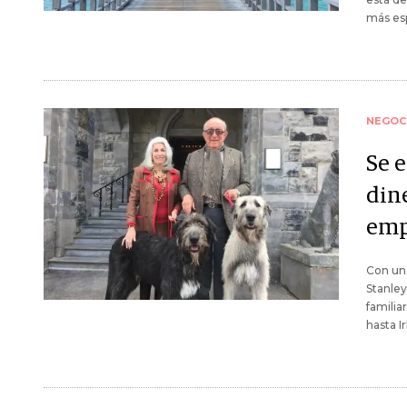
más esp
NEGOC
Se 
din
emp
Con una
Stanley
familia
hasta I