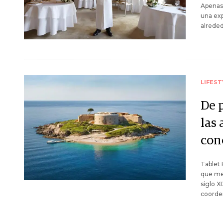
Apenas 
una exp
alrede
LIFEST
De 
las
con
Tablet 
que mej
siglo X
coorde