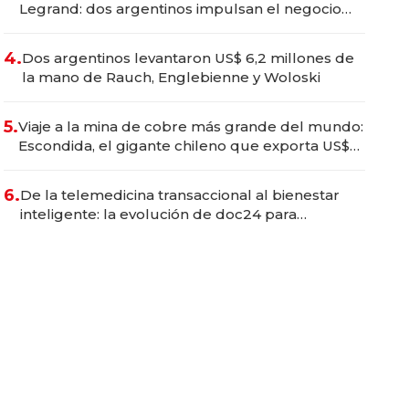
Legrand: dos argentinos impulsan el negocio
del wellness deportivo y el cuidado corporal
4.
Dos argentinos levantaron US$ 6,2 millones de
la mano de Rauch, Englebienne y Woloski
5.
Viaje a la mina de cobre más grande del mundo:
Escondida, el gigante chileno que exporta US$
14.000 millones anuales
6.
De la telemedicina transaccional al bienestar
inteligente: la evolución de doc24 para
transformar a las organizaciones