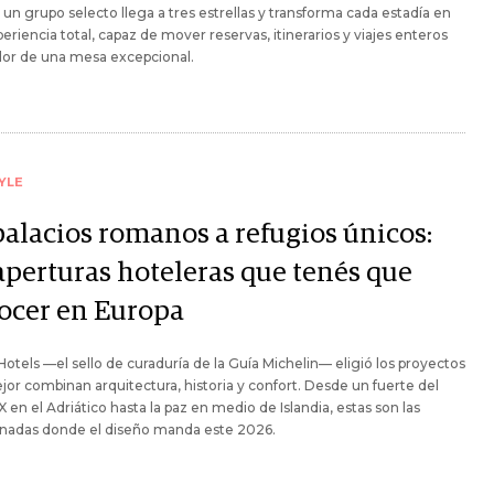
un grupo selecto llega a tres estrellas y transforma cada estadía en
eriencia total, capaz de mover reservas, itinerarios y viajes enteros
dor de una mesa excepcional.
YLE
palacios romanos a refugios únicos:
 aperturas hoteleras que tenés que
ocer en Europa
Hotels —el sello de curaduría de la Guía Michelin— eligió los proyectos
or combinan arquitectura, historia y confort. Desde un fuerte del
IX en el Adriático hasta la paz en medio de Islandia, estas son las
nadas donde el diseño manda este 2026.