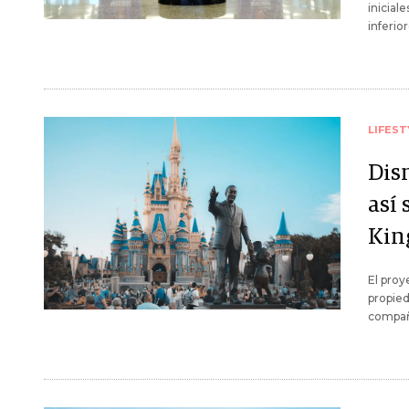
inicial
inferio
LIFEST
Dis
así 
Ki
El proy
propied
compañí