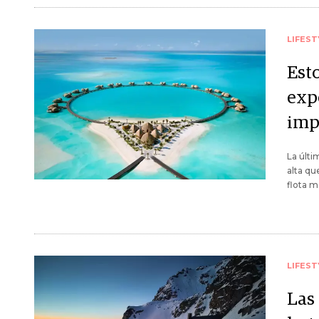
LIFEST
Esto
exp
imp
La últi
alta qu
flota m
LIFEST
Las