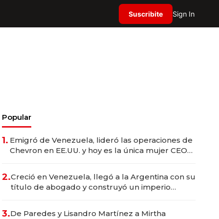
Suscribite
Sign In
Popular
1.
Emigró de Venezuela, lideró las operaciones de
Chevron en EE.UU. y hoy es la única mujer CEO
en Vaca Muerta
2.
Creció en Venezuela, llegó a la Argentina con su
título de abogado y construyó un imperio
gastronómico que revoluciona las marcas "fast
premium"
3.
De Paredes y Lisandro Martínez a Mirtha