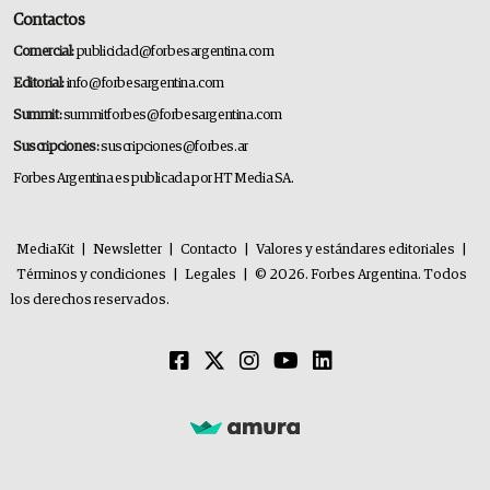
Contactos
Comercial:
publicidad@forbesargentina.com
Editorial:
info@forbesargentina.com
Summit:
summitforbes@forbesargentina.com
Suscripciones:
suscripciones@forbes.ar
Forbes Argentina es publicada por HT Media SA.
MediaKit
|
Newsletter
|
Contacto
|
Valores y estándares editoriales
|
Términos y condiciones
|
Legales
|
© 2026. Forbes Argentina. Todos
los derechos reservados.