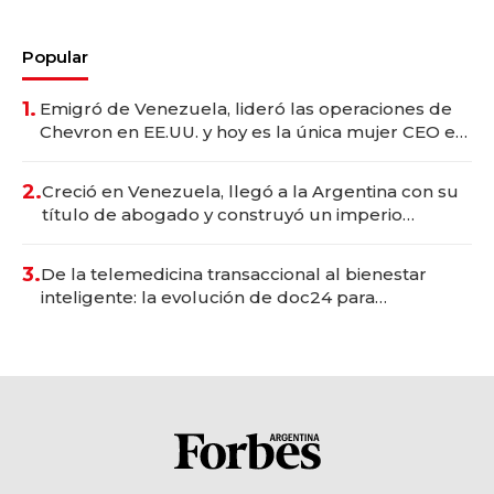
Popular
1.
Emigró de Venezuela, lideró las operaciones de
Chevron en EE.UU. y hoy es la única mujer CEO en
Vaca Muerta
2.
Creció en Venezuela, llegó a la Argentina con su
título de abogado y construyó un imperio
gastronómico que revoluciona las marcas "fast
premium"
3.
De la telemedicina transaccional al bienestar
inteligente: la evolución de doc24 para
transformar a las organizaciones