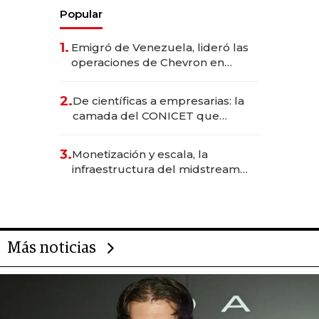
Popular
1.
Emigró de Venezuela, lideró las
operaciones de Chevron en
EE.UU. y hoy es la única mujer
CEO en Vaca Muerta
2.
De científicas a empresarias: la
camada del CONICET que
levantó más de US$ 40 millones
para fundar startups biotech
3.
Monetización y escala, la
infraestructura del midstream
busca destrabar el potencial de
Vaca Muerta
Más noticias