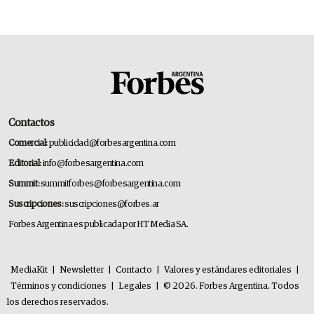
Contactos
Comercial:
publicidad@forbesargentina.com
Editorial:
info@forbesargentina.com
Summit:
summitforbes@forbesargentina.com
Suscripciones:
suscripciones@forbes.ar
Forbes Argentina es publicada por HT Media SA.
MediaKit
|
Newsletter
|
Contacto
|
Valores y estándares editoriales
|
Términos y condiciones
|
Legales
|
© 2026. Forbes Argentina. Todos
los derechos reservados.