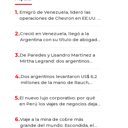
1.
Emigró de Venezuela, lideró las
operaciones de Chevron en EE.UU. y
hoy es la única mujer CEO en Vaca
Muerta
2.
Creció en Venezuela, llegó a la
Argentina con su título de abogado
y construyó un imperio
gastronómico que revoluciona las
3.
De Paredes y Lisandro Martínez a
marcas "fast premium"
Mirtha Legrand: dos argentinos
impulsan el negocio del wellness
deportivo y el cuidado corporal
4.
Dos argentinos levantaron US$ 6,2
millones de la mano de Rauch,
Englebienne y Woloski
5.
El nuevo lujo corporativo: por qué
en Perú los viajes de negocios dejan
de ser reuniones para convertirse
en experiencias transformadoras
6.
Viaje a la mina de cobre más
grande del mundo: Escondida, el