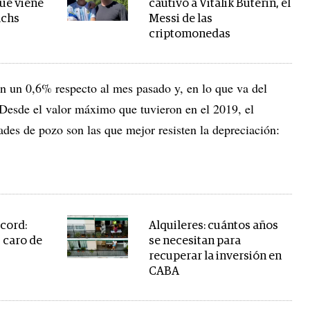
que viene
cautivó a Vitálik Buterin, el
achs
Messi de las
criptomonedas
an un 0,6% respecto al mes pasado y, en lo que va del
Desde el valor máximo que tuvieron en el 2019, el
des de pozo son las que mejor resisten la depreciación:
écord:
Alquileres: cuántos años
s caro de
se necesitan para
recuperar la inversión en
CABA