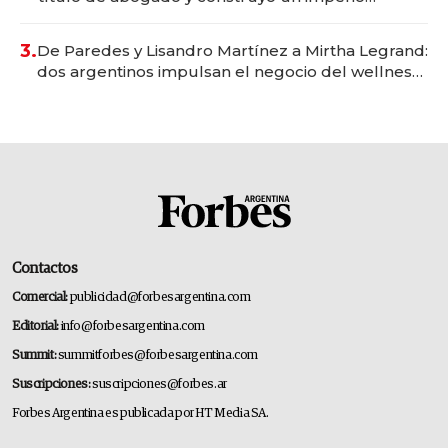
gastronómico que revoluciona las marcas "fast
premium"
3.
De Paredes y Lisandro Martínez a Mirtha Legrand:
dos argentinos impulsan el negocio del wellness
deportivo y el cuidado corporal
Contactos
Comercial:
publicidad@forbesargentina.com
Editorial:
info@forbesargentina.com
Summit:
summitforbes@forbesargentina.com
Suscripciones:
suscripciones@forbes.ar
Forbes Argentina es publicada por HT Media SA.