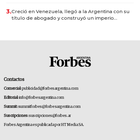
para fundar startups biotech
3.
Creció en Venezuela, llegó a la Argentina con su
título de abogado y construyó un imperio
gastronómico que revoluciona las marcas "fast
premium"
Contactos
Comercial:
publicidad@forbesargentina.com
Editorial:
info@forbesargentina.com
Summit:
summitforbes@forbesargentina.com
Suscripciones:
suscripciones@forbes.ar
Forbes Argentina es publicada por HT Media SA.