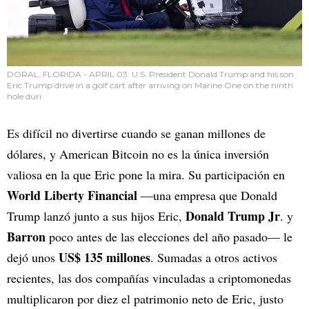
DORAL, FLORIDA - APRIL 03: U.S. President Donald Trump and his son
Eric Trump drive in a golf cart after arriving on Marine One on the ninth
hole duri
Es difícil no divertirse cuando se ganan millones de
dólares, y American Bitcoin no es la única inversión
valiosa en la que Eric pone la mira. Su participación en
World Liberty Financial
—una empresa que Donald
Donald Trump Jr
Trump lanzó junto a sus hijos Eric,
. y
Barron
poco antes de las elecciones del año pasado— le
US$ 135 millones
dejó unos
. Sumadas a otros activos
recientes, las dos compañías vinculadas a criptomonedas
multiplicaron por diez el patrimonio neto de Eric, justo