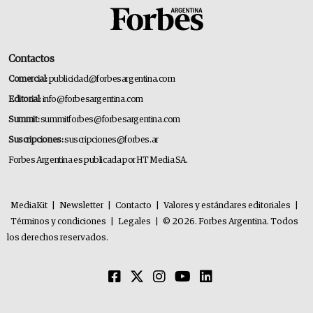
Contactos
Comercial:
publicidad@forbesargentina.com
Editorial:
info@forbesargentina.com
Summit:
summitforbes@forbesargentina.com
Suscripciones:
suscripciones@forbes.ar
Forbes Argentina es publicada por HT Media SA.
MediaKit
|
Newsletter
|
Contacto
|
Valores y estándares editoriales
|
Términos y condiciones
|
Legales
|
© 2026. Forbes Argentina. Todos
los derechos reservados.