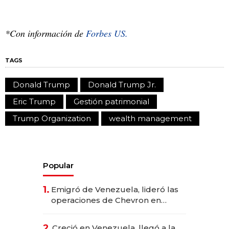
*Con información de
Forbes US.
TAGS
Donald Trump
Donald Trump Jr.
Eric Trump
Gestión patrimonial
Trump Organization
wealth management
Popular
1.
Emigró de Venezuela, lideró las
operaciones de Chevron en
EE.UU. y hoy es la única mujer
CEO en Vaca Muerta
2.
Creció en Venezuela, llegó a la