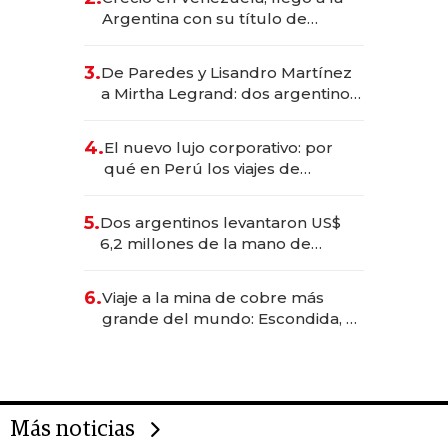
Argentina con su título de
abogado y construyó un imperio
gastronómico que revoluciona
3.
De Paredes y Lisandro Martínez
las marcas "fast premium"
a Mirtha Legrand: dos argentinos
impulsan el negocio del wellness
deportivo y el cuidado corporal
4.
El nuevo lujo corporativo: por
qué en Perú los viajes de
negocios dejan de ser reuniones
para convertirse en experiencias
5.
Dos argentinos levantaron US$
transformadoras
6,2 millones de la mano de
Rauch, Englebienne y Woloski
6.
Viaje a la mina de cobre más
grande del mundo: Escondida, el
gigante chileno que exporta US$
14.000 millones anuales
Más noticias