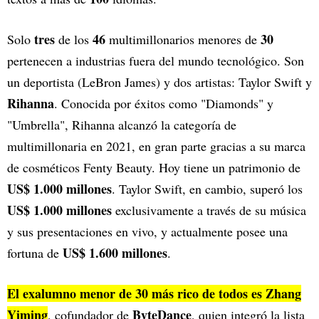
tres
46
30
Solo
de los
multimillonarios menores de
pertenecen a industrias fuera del mundo tecnológico. Son
un deportista (LeBron James) y dos artistas: Taylor Swift y
Rihanna
. Conocida por éxitos como "Diamonds" y
"Umbrella", Rihanna alcanzó la categoría de
multimillonaria en 2021, en gran parte gracias a su marca
de cosméticos Fenty Beauty. Hoy tiene un patrimonio de
US$ 1.000 millones
. Taylor Swift, en cambio, superó los
US$ 1.000 millones
exclusivamente a través de su música
y sus presentaciones en vivo, y actualmente posee una
US$ 1.600 millones
fortuna de
.
El exalumno menor de 30 más rico de todos es Zhang
Yiming
ByteDance
, cofundador de
, quien integró la lista