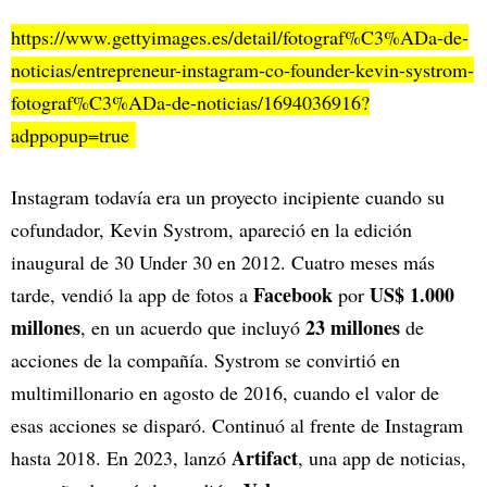
https://www.gettyimages.es/detail/fotograf%C3%ADa-de-
noticias/entrepreneur-instagram-co-founder-kevin-systrom-
fotograf%C3%ADa-de-noticias/1694036916?
adppopup=true
Instagram todavía era un proyecto incipiente cuando su
cofundador, Kevin Systrom, apareció en la edición
inaugural de 30 Under 30 en 2012. Cuatro meses más
Facebook
US$ 1.000
tarde, vendió la app de fotos a
por
millones
23 millones
, en un acuerdo que incluyó
de
acciones de la compañía. Systrom se convirtió en
multimillonario en agosto de 2016, cuando el valor de
esas acciones se disparó. Continuó al frente de Instagram
Artifact
hasta 2018. En 2023, lanzó
, una app de noticias,