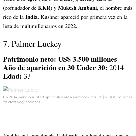
KKR
Mukesh Ambani
(cofundador de
) y
, el hombre más
India
rico de la
. Kushner apareció por primera vez en la
lista de multimillonarios en 2022.
7. Palmer Luckey
Patrimonio neto: US$ 3.500 millones
Año de aparición en 30 Under 30:
2014
Edad:
33
En 2014, vendió su startup Oculus VR a Facebook por US$ 2.000 millones
en efectivo y acciones.
Nacido en Long Beach, California, y educado en su casa,