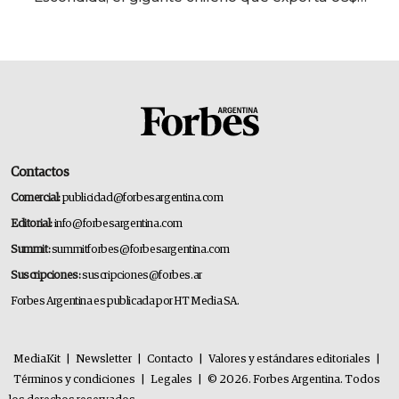
14.000 millones anuales
Contactos
Comercial:
publicidad@forbesargentina.com
Editorial:
info@forbesargentina.com
Summit:
summitforbes@forbesargentina.com
Suscripciones:
suscripciones@forbes.ar
Forbes Argentina es publicada por HT Media SA.
MediaKit
|
Newsletter
|
Contacto
|
Valores y estándares editoriales
|
Términos y condiciones
|
Legales
|
© 2026. Forbes Argentina. Todos