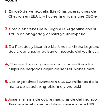
Popular
1.
Emigró de Venezuela, lideró las operaciones de
Chevron en EE.UU. y hoy es la única mujer CEO en
Vaca Muerta
2.
Creció en Venezuela, llegó a la Argentina con su
título de abogado y construyó un imperio
gastronómico que revoluciona las marcas "fast
premium"
3.
De Paredes y Lisandro Martínez a Mirtha Legrand:
dos argentinos impulsan el negocio del wellness
deportivo y el cuidado corporal
4.
El nuevo lujo corporativo: por qué en Perú los
viajes de negocios dejan de ser reuniones para
convertirse en experiencias transformadoras
5.
Dos argentinos levantaron US$ 6,2 millones de la
mano de Rauch, Englebienne y Woloski
6.
Viaje a la mina de cobre más grande del mundo:
Escondida, el gigante chileno que exporta US$