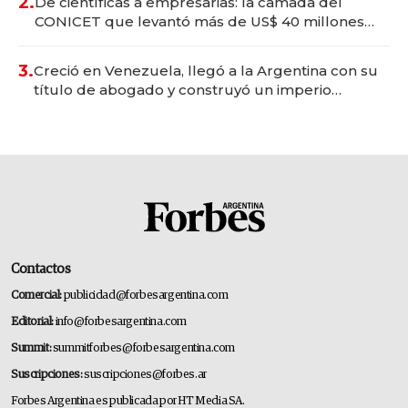
2.
De científicas a empresarias: la camada del
CONICET que levantó más de US$ 40 millones
para fundar startups biotech
3.
Creció en Venezuela, llegó a la Argentina con su
título de abogado y construyó un imperio
gastronómico que revoluciona las marcas "fast
premium"
Contactos
Comercial:
publicidad@forbesargentina.com
Editorial:
info@forbesargentina.com
Summit:
summitforbes@forbesargentina.com
Suscripciones:
suscripciones@forbes.ar
Forbes Argentina es publicada por HT Media SA.