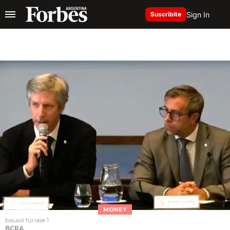
Sign In
Suscribite
MONEY
bausili furiase 1
BCRA