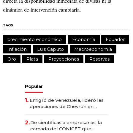
directa la disponibilidad inmediata de divisas ni la
dinámica de intervención cambiaria.
TAGS
crecimiento económico
Economía
Ecuador
Inflación
Luis Caputo
Macroeconomía
Oro
Plata
Proyecciones
Reservas
Popular
1.
Emigró de Venezuela, lideró las
operaciones de Chevron en
EE.UU. y hoy es la única mujer
CEO en Vaca Muerta
2.
De científicas a empresarias: la
camada del CONICET que