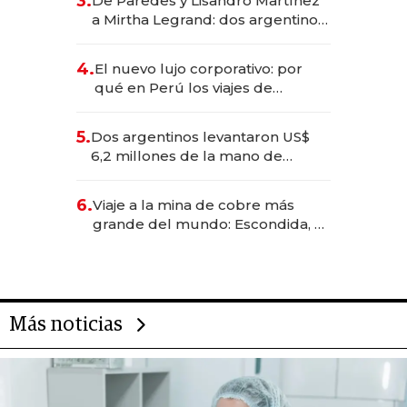
3.
De Paredes y Lisandro Martínez
las marcas "fast premium"
a Mirtha Legrand: dos argentinos
impulsan el negocio del wellness
deportivo y el cuidado corporal
4.
El nuevo lujo corporativo: por
qué en Perú los viajes de
negocios dejan de ser reuniones
para convertirse en experiencias
5.
Dos argentinos levantaron US$
transformadoras
6,2 millones de la mano de
Rauch, Englebienne y Woloski
6.
Viaje a la mina de cobre más
grande del mundo: Escondida, el
gigante chileno que exporta US$
14.000 millones anuales
Más noticias