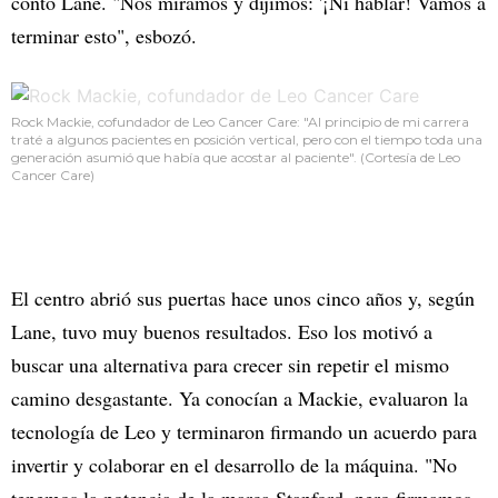
contó Lane. "Nos miramos y dijimos: '¡Ni hablar! Vamos a
terminar esto", esbozó.
Rock Mackie, cofundador de Leo Cancer Care: "Al principio de mi carrera
traté a algunos pacientes en posición vertical, pero con el tiempo toda una
generación asumió que había que acostar al paciente". (Cortesía de Leo
Cancer Care)
El centro abrió sus puertas hace unos cinco años y, según
Lane, tuvo muy buenos resultados. Eso los motivó a
buscar una alternativa para crecer sin repetir el mismo
camino desgastante. Ya conocían a Mackie, evaluaron la
tecnología de Leo y terminaron firmando un acuerdo para
invertir y colaborar en el desarrollo de la máquina. "No