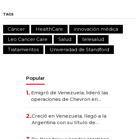
TAGS
Cáncer
HealthCare
innovación médica
Leo Cancer Care
Salud
telesalud
Tratamientos
Universidad de Standford
Popular
1.
Emigró de Venezuela, lideró las
operaciones de Chevron en
EE.UU. y hoy es la única mujer
CEO en Vaca Muerta
2.
Creció en Venezuela, llegó a la
Argentina con su título de
abogado y construyó un imperio
gastronómico que revoluciona