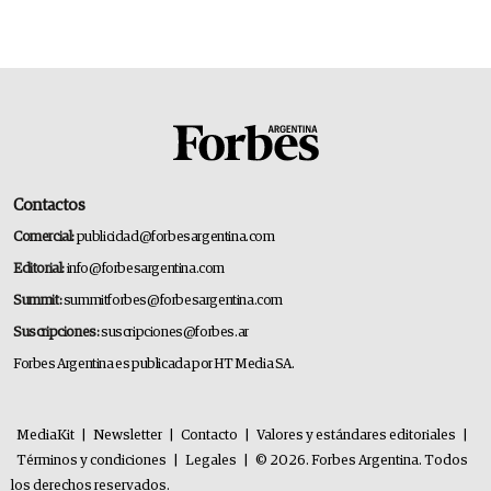
Contactos
Comercial:
publicidad@forbesargentina.com
Editorial:
info@forbesargentina.com
Summit:
summitforbes@forbesargentina.com
Suscripciones:
suscripciones@forbes.ar
Forbes Argentina es publicada por HT Media SA.
MediaKit
|
Newsletter
|
Contacto
|
Valores y estándares editoriales
|
Términos y condiciones
|
Legales
|
© 2026. Forbes Argentina. Todos
los derechos reservados.