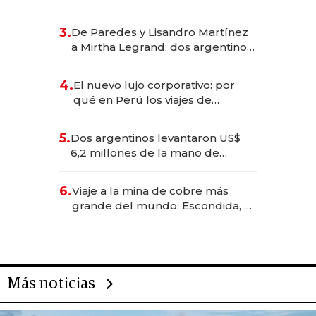
abogado y construyó un imperio
gastronómico que revoluciona
3.
De Paredes y Lisandro Martínez
las marcas "fast premium"
a Mirtha Legrand: dos argentinos
impulsan el negocio del wellness
deportivo y el cuidado corporal
4.
El nuevo lujo corporativo: por
qué en Perú los viajes de
negocios dejan de ser reuniones
para convertirse en experiencias
5.
Dos argentinos levantaron US$
transformadoras
6,2 millones de la mano de
Rauch, Englebienne y Woloski
6.
Viaje a la mina de cobre más
grande del mundo: Escondida, el
gigante chileno que exporta US$
14.000 millones anuales
Más noticias