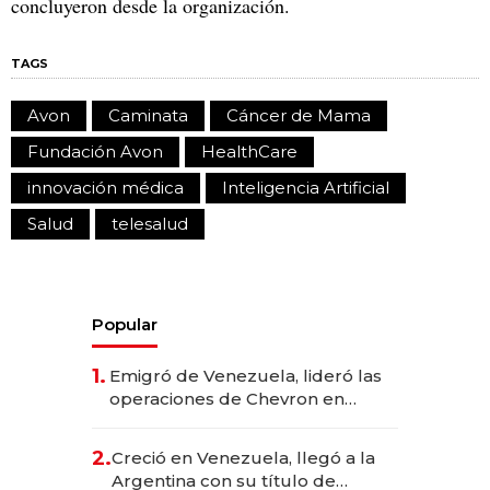
concluyeron desde la organización.
TAGS
Avon
Caminata
Cáncer de Mama
Fundación Avon
HealthCare
innovación médica
Inteligencia Artificial
Salud
telesalud
Popular
1.
Emigró de Venezuela, lideró las
operaciones de Chevron en
EE.UU. y hoy es la única mujer
CEO en Vaca Muerta
2.
Creció en Venezuela, llegó a la
Argentina con su título de