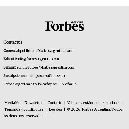
Contactos
Comercial:
publicidad@forbesargentina.com
Editorial:
info@forbesargentina.com
Summit:
summitforbes@forbesargentina.com
Suscripciones:
suscripciones@forbes.ar
Forbes Argentina es publicada por HT Media SA.
MediaKit
|
Newsletter
|
Contacto
|
Valores y estándares editoriales
|
Términos y condiciones
|
Legales
|
© 2026. Forbes Argentina. Todos
los derechos reservados.