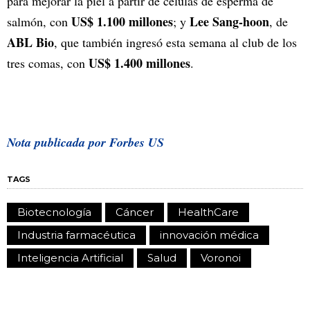
para mejorar la piel a partir de células de esperma de
US$ 1.100 millones
Lee Sang-hoon
salmón, con
; y
, de
ABL Bio
, que también ingresó esta semana al club de los
US$ 1.400 millones
tres comas, con
.
Nota publicada por Forbes US
TAGS
Biotecnología
Cáncer
HealthCare
Industria farmacéutica
innovación médica
Inteligencia Artificial
Salud
Voronoi