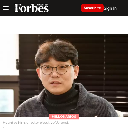
Sign In
Suscribite
MILLONARIOS
Hyuntae Kim, director ejecutivo Voronoi.
.