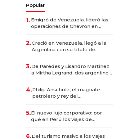
Popular
1.
Emigró de Venezuela, lideró las
operaciones de Chevron en
EE.UU. y hoy es la única mujer
CEO en Vaca Muerta
2.
Creció en Venezuela, llegó a la
Argentina con su título de
abogado y construyó un imperio
gastronómico que revoluciona
3.
De Paredes y Lisandro Martínez
las marcas "fast premium"
a Mirtha Legrand: dos argentinos
impulsan el negocio del wellness
deportivo y el cuidado corporal
4.
Philip Anschutz, el magnate
petrolero y rey del
entretenimiento que va por la
licitación de Tecnópolis junto a
5.
El nuevo lujo corporativo: por
Fénix
qué en Perú los viajes de
negocios dejan de ser reuniones
para convertirse en experiencias
6.
Del turismo masivo a los viajes
transformadoras