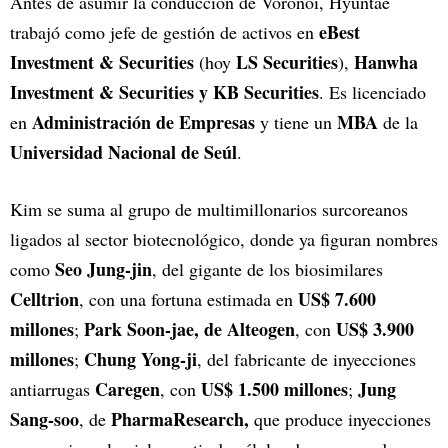
Antes de asumir la conducción de Voronoi, Hyuntae
eBest
trabajó como jefe de gestión de activos en
Investment & Securities
LS Securities
Hanwha
(hoy
),
Investment & Securities y KB Securities
. Es licenciado
Administración de Empresas
MBA
en
y tiene un
de la
Universidad Nacional de Seúl
.
Kim se suma al grupo de multimillonarios surcoreanos
ligados al sector biotecnológico, donde ya figuran nombres
Seo Jung-jin
como
, del gigante de los biosimilares
Celltrion
US$ 7.600
, con una fortuna estimada en
millones
Park Soon-jae, de Alteogen
US$ 3.900
;
, con
millones
Chung Yong-ji
;
, del fabricante de inyecciones
Caregen
US$ 1.500 millones
Jung
antiarrugas
, con
;
Sang-soo
PharmaResearch,
, de
que produce inyecciones