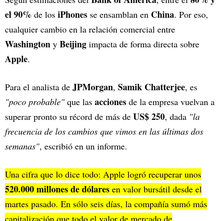
el 90%
iPhones
China
de los
se ensamblan en
. Por eso,
cualquier cambio en la relación comercial entre
Washington
Beijing
y
impacta de forma directa sobre
Apple
.
JPMorgan
Samik Chatterjee
Para el analista de
,
, es
acciones
"poco probable"
que las
de la empresa vuelvan a
US$ 250
superar pronto su récord de más de
, dada
"la
frecuencia de los cambios que vimos en las últimas dos
semanas"
, escribió en un informe.
Una cifra que lo dice todo: Apple logró recuperar unos
520.000 millones de dólares
en valor bursátil desde el
martes pasado. En sólo seis días, la compañía sumó más
capitalización que todo el valor de mercado de