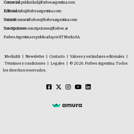
Comercial:
publicidad@forbesargentina.com
Editorial:
info@forbesargentina.com
Summit:
summitforbes@forbesargentina.com
Suscripciones:
suscripciones@forbes.ar
Forbes Argentina es publicada por HT Media SA.
MediaKit
|
Newsletter
|
Contacto
|
Valores y estándares editoriales
|
Términos y condiciones
|
Legales
|
© 2026. Forbes Argentina. Todos
los derechos reservados.