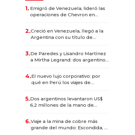
1.
Emigró de Venezuela, lideró las
operaciones de Chevron en
EE.UU. y hoy es la única mujer
CEO en Vaca Muerta
2.
Creció en Venezuela, llegó a la
Argentina con su título de
abogado y construyó un imperio
gastronómico que revoluciona
3.
De Paredes y Lisandro Martínez
las marcas "fast premium"
a Mirtha Legrand: dos argentinos
impulsan el negocio del wellness
deportivo y el cuidado corporal
4.
El nuevo lujo corporativo: por
qué en Perú los viajes de
negocios dejan de ser reuniones
para convertirse en experiencias
5.
Dos argentinos levantaron US$
transformadoras
6,2 millones de la mano de
Rauch, Englebienne y Woloski
6.
Viaje a la mina de cobre más
grande del mundo: Escondida, el
gigante chileno que exporta US$