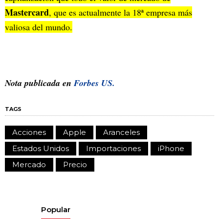
Mastercard
, que es actualmente la 18ª empresa más
valiosa del mundo.
Nota publicada en
Forbes US.
TAGS
Acciones
Apple
Aranceles
Estados Unidos
Importaciones
iPhone
Mercado
Precio
Popular