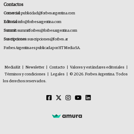
Contactos
Comercial:
publicidad@forbesargentina.com
Editorial:
info@forbesargentina.com
Summit:
summitforbes@forbesargentina.com
Suscripciones:
suscripciones@forbes.ar
Forbes Argentina es publicada por HT Media SA.
MediaKit
|
Newsletter
|
Contacto
|
Valores y estándares editoriales
|
Términos y condiciones
|
Legales
|
© 2026. Forbes Argentina. Todos
los derechos reservados.