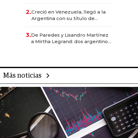
EE.UU. y hoy es la única mujer
CEO en Vaca Muerta
2.
Creció en Venezuela, llegó a la
Argentina con su título de
abogado y construyó un imperio
gastronómico que revoluciona
3.
De Paredes y Lisandro Martínez
las marcas "fast premium"
a Mirtha Legrand: dos argentinos
impulsan el negocio del wellness
deportivo y el cuidado corporal
Más noticias