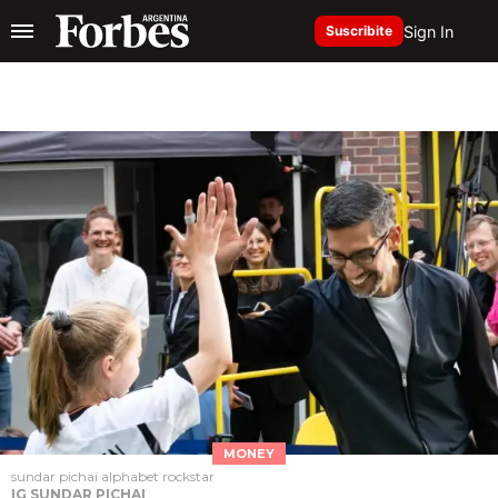
Sign In
Suscribite
MONEY
sundar pichai alphabet rockstar
IG SUNDAR PICHAI