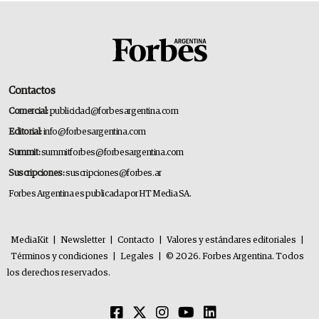
Contactos
Comercial:
publicidad@forbesargentina.com
Editorial:
info@forbesargentina.com
Summit:
summitforbes@forbesargentina.com
Suscripciones:
suscripciones@forbes.ar
Forbes Argentina es publicada por HT Media SA.
MediaKit
|
Newsletter
|
Contacto
|
Valores y estándares editoriales
|
Términos y condiciones
|
Legales
|
© 2026. Forbes Argentina. Todos
los derechos reservados.