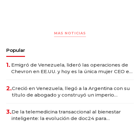
MAS NOTICIAS
Popular
1.
Emigró de Venezuela, lideró las operaciones de
Chevron en EE.UU. y hoy es la única mujer CEO en
Vaca Muerta
2.
Creció en Venezuela, llegó a la Argentina con su
título de abogado y construyó un imperio
gastronómico que revoluciona las marcas "fast
premium"
3.
De la telemedicina transaccional al bienestar
inteligente: la evolución de doc24 para
transformar a las organizaciones