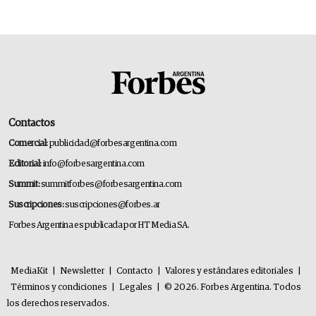
Contactos
Comercial:
publicidad@forbesargentina.com
Editorial:
info@forbesargentina.com
Summit:
summitforbes@forbesargentina.com
Suscripciones:
suscripciones@forbes.ar
Forbes Argentina es publicada por HT Media SA.
MediaKit
|
Newsletter
|
Contacto
|
Valores y estándares editoriales
|
Términos y condiciones
|
Legales
|
© 2026. Forbes Argentina. Todos
los derechos reservados.