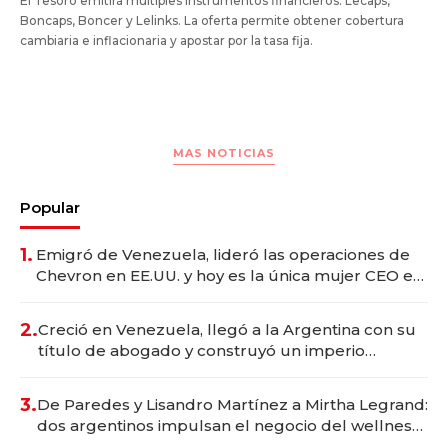
El Tesoro emitirá múltiples instrumentos financieros: Lecaps,
Boncaps, Boncer y Lelinks. La oferta permite obtener cobertura
cambiaria e inflacionaria y apostar por la tasa fija.
MAS NOTICIAS
Popular
1.
Emigró de Venezuela, lideró las operaciones de
Chevron en EE.UU. y hoy es la única mujer CEO en
Vaca Muerta
2.
Creció en Venezuela, llegó a la Argentina con su
título de abogado y construyó un imperio
gastronómico que revoluciona las marcas "fast
premium"
3.
De Paredes y Lisandro Martínez a Mirtha Legrand:
dos argentinos impulsan el negocio del wellness
deportivo y el cuidado corporal