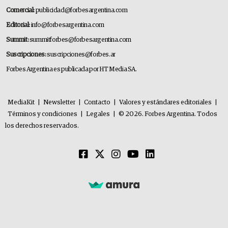
Comercial:
publicidad@forbesargentina.com
Editorial:
info@forbesargentina.com
Summit:
summitforbes@forbesargentina.com
Suscripciones:
suscripciones@forbes.ar
Forbes Argentina es publicada por HT Media SA.
MediaKit
|
Newsletter
|
Contacto
|
Valores y estándares editoriales
|
Términos y condiciones
|
Legales
|
© 2026. Forbes Argentina. Todos
los derechos reservados.