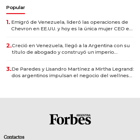
Popular
1.
Emigró de Venezuela, lideró las operaciones de
Chevron en EE.UU. y hoy es la única mujer CEO en
Vaca Muerta
2.
Creció en Venezuela, llegó a la Argentina con su
título de abogado y construyó un imperio
gastronómico que revoluciona las marcas "fast
premium"
3.
De Paredes y Lisandro Martínez a Mirtha Legrand:
dos argentinos impulsan el negocio del wellness
deportivo y el cuidado corporal
Contactos