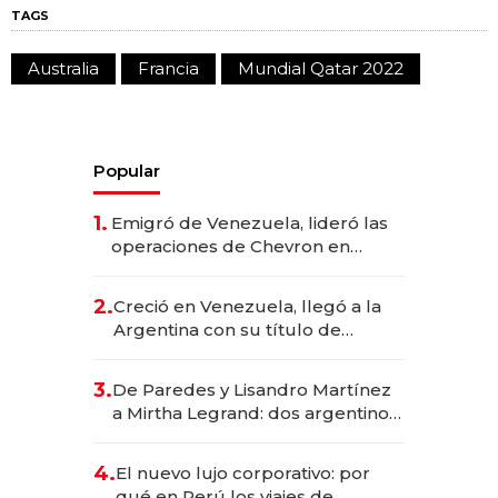
TAGS
Australia
Francia
Mundial Qatar 2022
Popular
1.
Emigró de Venezuela, lideró las
operaciones de Chevron en
EE.UU. y hoy es la única mujer
CEO en Vaca Muerta
2.
Creció en Venezuela, llegó a la
Argentina con su título de
abogado y construyó un imperio
gastronómico que revoluciona
3.
De Paredes y Lisandro Martínez
las marcas "fast premium"
a Mirtha Legrand: dos argentinos
impulsan el negocio del wellness
deportivo y el cuidado corporal
4.
El nuevo lujo corporativo: por
qué en Perú los viajes de