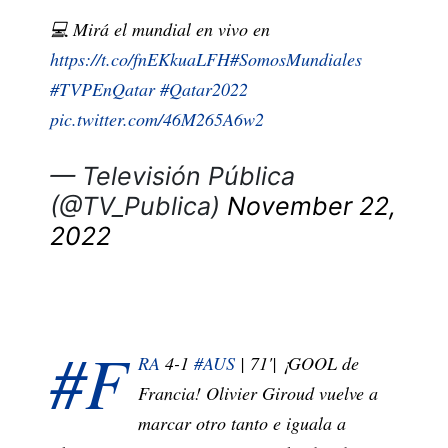
💻 Mirá el mundial en vivo en
https://t.co/fnEKkuaLFH
#SomosMundiales
#TVPEnQatar
#Qatar2022
pic.twitter.com/46M265A6w2
— Televisión Pública
(@TV_Publica)
November 22,
2022
#F
RA
4-1
#AUS
| 71'| ¡GOOL de
Francia! Olivier Giroud vuelve a
marcar otro tanto e iguala a