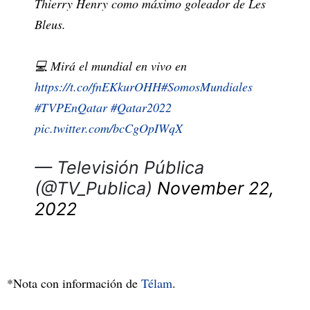
Thierry Henry como máximo goleador de Les
Bleus.
💻 Mirá el mundial en vivo en
https://t.co/fnEKkurOHH
#SomosMundiales
#TVPEnQatar
#Qatar2022
pic.twitter.com/bcCgOpIWqX
— Televisión Pública
(@TV_Publica)
November 22,
2022
*Nota con información de
Télam
.