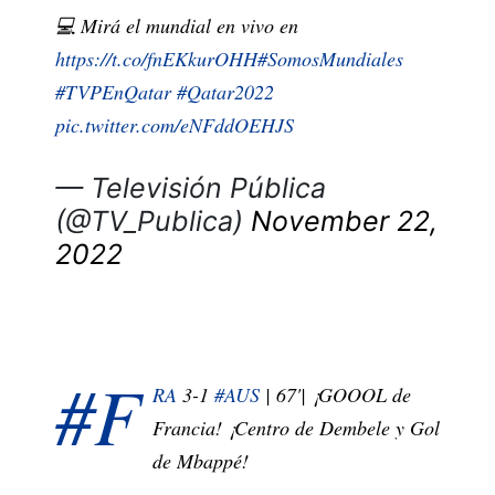
💻 Mirá el mundial en vivo en
https://t.co/fnEKkurOHH
#SomosMundiales
#TVPEnQatar
#Qatar2022
pic.twitter.com/eNFddOEHJS
— Televisión Pública
(@TV_Publica)
November 22,
2022
#F
RA
3-1
#AUS
| 67'| ¡GOOOL de
Francia! ¡Centro de Dembele y Gol
de Mbappé!