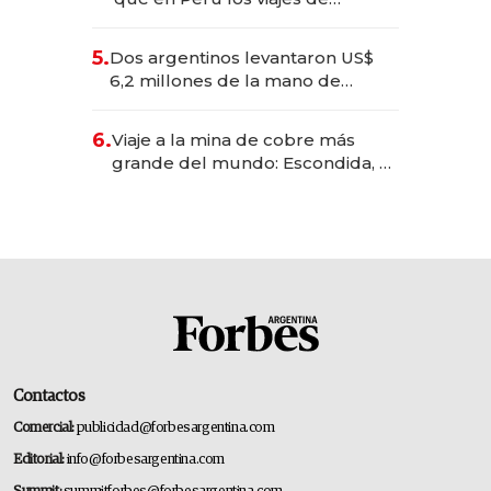
negocios dejan de ser reuniones
para convertirse en experiencias
5.
Dos argentinos levantaron US$
transformadoras
6,2 millones de la mano de
Rauch, Englebienne y Woloski
6.
Viaje a la mina de cobre más
grande del mundo: Escondida, el
gigante chileno que exporta US$
14.000 millones anuales
Contactos
Comercial:
publicidad@forbesargentina.com
Editorial:
info@forbesargentina.com