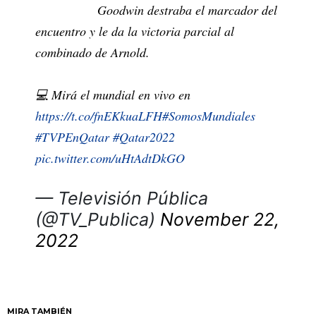
Goodwin destraba el marcador del
encuentro y le da la victoria parcial al
combinado de Arnold.
💻 Mirá el mundial en vivo en
https://t.co/fnEKkuaLFH
#SomosMundiales
#TVPEnQatar
#Qatar2022
pic.twitter.com/uHtAdtDkGO
— Televisión Pública
(@TV_Publica)
November 22,
2022
MIRA TAMBIÉN