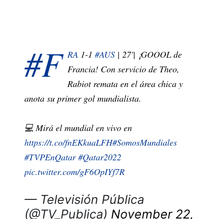
#F
RA
1-1
#AUS
| 27'| ¡GOOOL de
Francia! Con servicio de Theo,
Rabiot remata en el área chica y
anota su primer gol mundialista.
💻 Mirá el mundial en vivo en
https://t.co/fnEKkuaLFH
#SomosMundiales
#TVPEnQatar
#Qatar2022
pic.twitter.com/gF6OpIYf7R
— Televisión Pública
(@TV_Publica)
November 22,