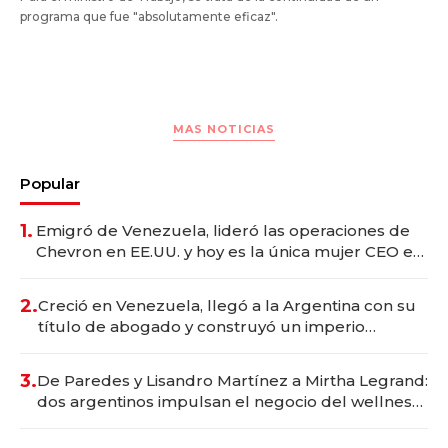
programa que fue "absolutamente eficaz".
MAS NOTICIAS
Popular
1.
Emigró de Venezuela, lideró las operaciones de
Chevron en EE.UU. y hoy es la única mujer CEO en
Vaca Muerta
2.
Creció en Venezuela, llegó a la Argentina con su
título de abogado y construyó un imperio
gastronómico que revoluciona las marcas "fast
premium"
3.
De Paredes y Lisandro Martínez a Mirtha Legrand:
dos argentinos impulsan el negocio del wellness
deportivo y el cuidado corporal