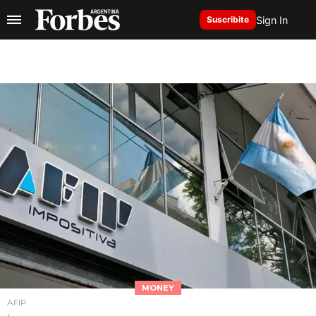
Sign In
Suscribite
MONEY
AFIP
.