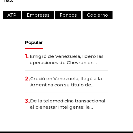
TAGS
ATP
Empresas
Fondos
Gobierno
Popular
1.
Emigró de Venezuela, lideró las
operaciones de Chevron en
EE.UU. y hoy es la única mujer
CEO en Vaca Muerta
2.
Creció en Venezuela, llegó a la
Argentina con su título de
abogado y construyó un imperio
gastronómico que revoluciona
3.
De la telemedicina transaccional
las marcas "fast premium"
al bienestar inteligente: la
evolución de doc24 para
transformar a las organizaciones