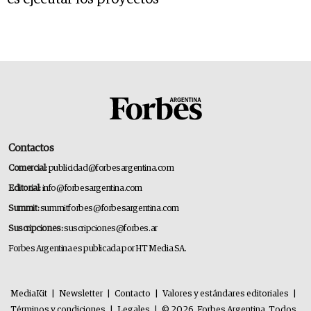
Contactos
Comercial:
publicidad@forbesargentina.com
Editorial:
info@forbesargentina.com
Summit:
summitforbes@forbesargentina.com
Suscripciones:
suscripciones@forbes.ar
Forbes Argentina es publicada por HT Media SA.
MediaKit
|
Newsletter
|
Contacto
|
Valores y estándares editoriales
|
Términos y condiciones
|
Legales
|
© 2026. Forbes Argentina. Todos