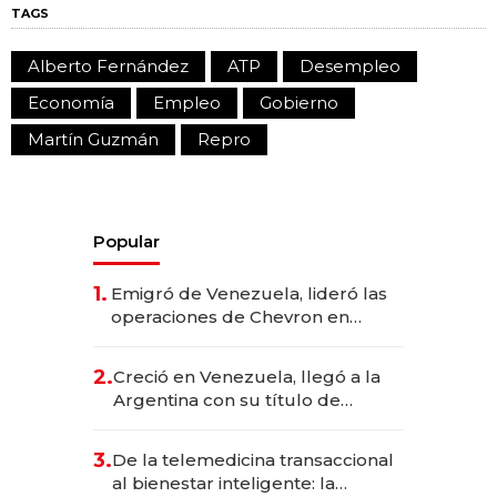
TAGS
Alberto Fernández
ATP
Desempleo
Economía
Empleo
Gobierno
Martín Guzmán
Repro
Popular
1.
Emigró de Venezuela, lideró las
operaciones de Chevron en
EE.UU. y hoy es la única mujer
CEO en Vaca Muerta
2.
Creció en Venezuela, llegó a la
Argentina con su título de
abogado y construyó un imperio
gastronómico que revoluciona
3.
De la telemedicina transaccional
las marcas "fast premium"
al bienestar inteligente: la