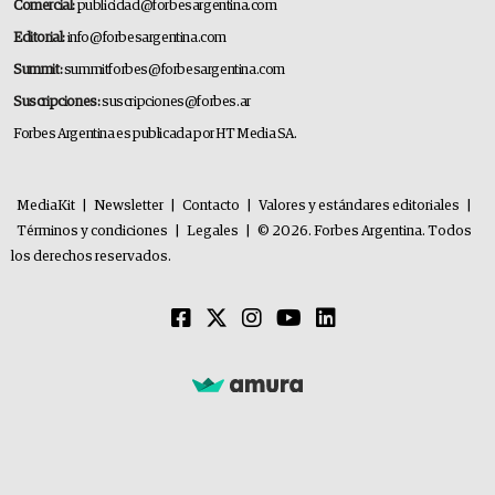
Comercial:
publicidad@forbesargentina.com
Editorial:
info@forbesargentina.com
Summit:
summitforbes@forbesargentina.com
Suscripciones:
suscripciones@forbes.ar
Forbes Argentina es publicada por HT Media SA.
MediaKit
|
Newsletter
|
Contacto
|
Valores y estándares editoriales
|
Términos y condiciones
|
Legales
|
© 2026. Forbes Argentina. Todos
los derechos reservados.