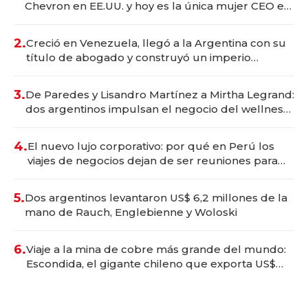
Chevron en EE.UU. y hoy es la única mujer CEO en
Vaca Muerta
2.
Creció en Venezuela, llegó a la Argentina con su
título de abogado y construyó un imperio
gastronómico que revoluciona las marcas "fast
premium"
3.
De Paredes y Lisandro Martínez a Mirtha Legrand:
dos argentinos impulsan el negocio del wellness
deportivo y el cuidado corporal
4.
El nuevo lujo corporativo: por qué en Perú los
viajes de negocios dejan de ser reuniones para
convertirse en experiencias transformadoras
5.
Dos argentinos levantaron US$ 6,2 millones de la
mano de Rauch, Englebienne y Woloski
6.
Viaje a la mina de cobre más grande del mundo:
Escondida, el gigante chileno que exporta US$
14.000 millones anuales