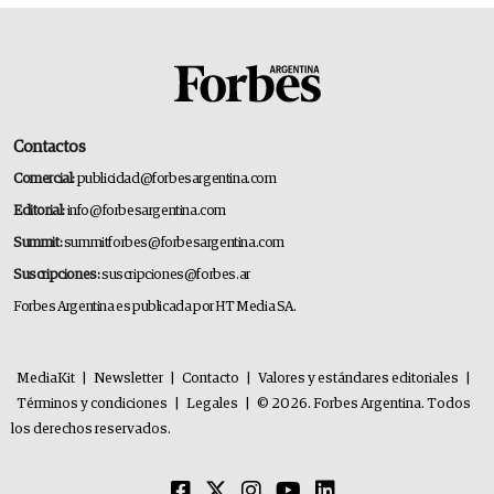
Contactos
Comercial:
publicidad@forbesargentina.com
Editorial:
info@forbesargentina.com
Summit:
summitforbes@forbesargentina.com
Suscripciones:
suscripciones@forbes.ar
Forbes Argentina es publicada por HT Media SA.
MediaKit
|
Newsletter
|
Contacto
|
Valores y estándares editoriales
|
Términos y condiciones
|
Legales
|
© 2026. Forbes Argentina. Todos
los derechos reservados.