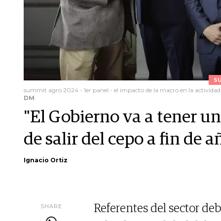
S
summit agro 2024 - 1er panel - el impacto de la macro en la activida
DM
"El Gobierno va a tener 
de salir del cepo a fin de a
Ignacio Ortiz
SHARE
Referentes del sector de