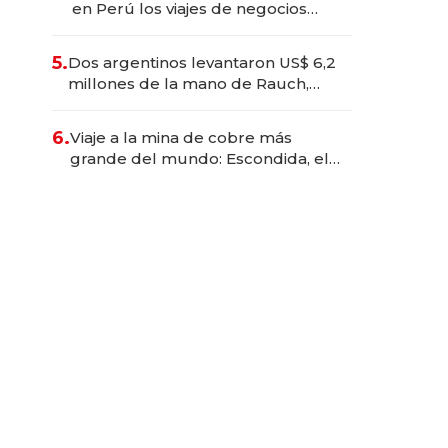
en Perú los viajes de negocios
dejan de ser reuniones para
convertirse en experiencias
5.
Dos argentinos levantaron US$ 6,2
transformadoras
millones de la mano de Rauch,
Englebienne y Woloski
6.
Viaje a la mina de cobre más
grande del mundo: Escondida, el
gigante chileno que exporta US$
14.000 millones anuales