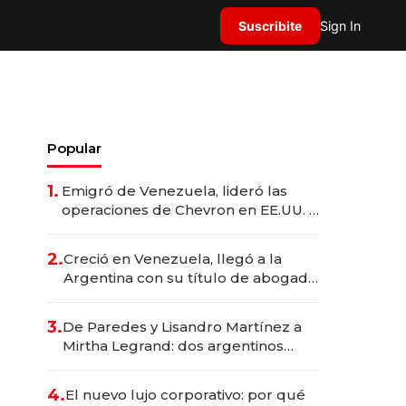
Suscribite
Sign In
Popular
1.
Emigró de Venezuela, lideró las
operaciones de Chevron en EE.UU. y
hoy es la única mujer CEO en Vaca
Muerta
2.
Creció en Venezuela, llegó a la
Argentina con su título de abogado
y construyó un imperio
gastronómico que revoluciona las
3.
De Paredes y Lisandro Martínez a
marcas "fast premium"
Mirtha Legrand: dos argentinos
impulsan el negocio del wellness
deportivo y el cuidado corporal
4.
El nuevo lujo corporativo: por qué