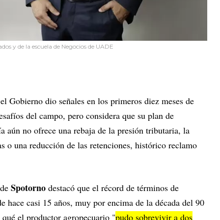
iados y de la escuela de Negocios de UADE
 el Gobierno dio señales en los primeros diez meses de
desafíos del campo, pero considera que su plan de
aún no ofrece una rebaja de la presión tributaria, la
as o una reducción de las retenciones, histórico reclamo
Spotorno
l de
destacó que el récord de términos de
sde hace casi 15 años, muy por encima de la década del 90
 qué el productor agropecuario "
pudo sobrevivir a dos