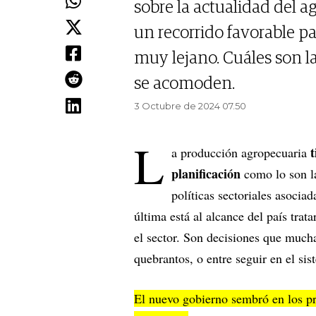
sobre la actualidad del a
un recorrido favorable p
muy lejano. Cuáles son l
se acomoden.
3 Octubre de 2024 07.50
L
t
a producción agropecuaria
planificación
como lo son la
políticas sectoriales asocia
última está al alcance del país trata
el sector. Son decisiones que mucha
quebrantos, o entre seguir en el sis
El nuevo gobierno sembró en los pr