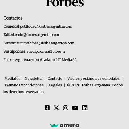
Contactos
Comercial:
publicidad@forbesargentina.com
Editorial:
info@forbesargentina.com
Summit:
summitforbes@forbesargentina.com
Suscripciones:
suscripciones@forbes.ar
Forbes Argentina es publicada por HT Media SA.
MediaKit
|
Newsletter
|
Contacto
|
Valores y estándares editoriales
|
Términos y condiciones
|
Legales
|
© 2026. Forbes Argentina. Todos
los derechos reservados.