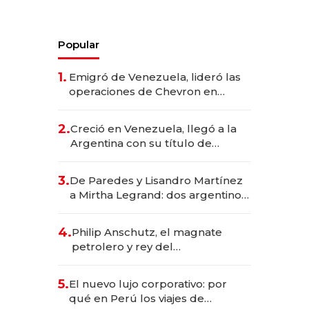
Popular
1.
Emigró de Venezuela, lideró las
operaciones de Chevron en
EE.UU. y hoy es la única mujer
CEO en Vaca Muerta
2.
Creció en Venezuela, llegó a la
Argentina con su título de
abogado y construyó un imperio
gastronómico que revoluciona
3.
De Paredes y Lisandro Martínez
las marcas "fast premium"
a Mirtha Legrand: dos argentinos
impulsan el negocio del wellness
deportivo y el cuidado corporal
4.
Philip Anschutz, el magnate
petrolero y rey del
entretenimiento que va por la
licitación de Tecnópolis junto a
5.
El nuevo lujo corporativo: por
Fénix
qué en Perú los viajes de