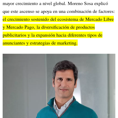
mayor crecimiento a nivel global. Moreno Sosa explicó
que este ascenso se apoya en una combinación de factores:
el crecimiento sostenido del ecosistema de Mercado Libre
y Mercado Pago, la diversificación de productos
publicitarios y la expansión hacia diferentes tipos de
anunciantes y estrategias de marketing.