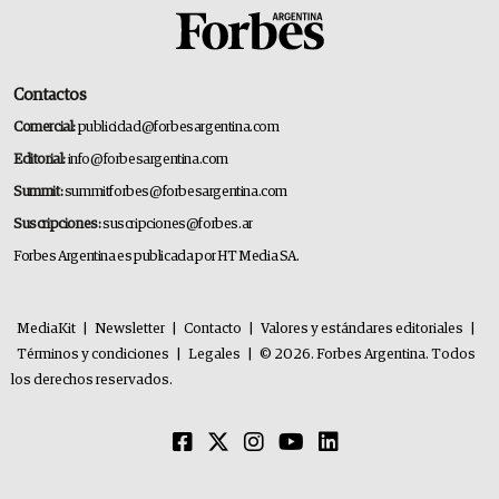
Contactos
Comercial:
publicidad@forbesargentina.com
Editorial:
info@forbesargentina.com
Summit:
summitforbes@forbesargentina.com
Suscripciones:
suscripciones@forbes.ar
Forbes Argentina es publicada por HT Media SA.
MediaKit
|
Newsletter
|
Contacto
|
Valores y estándares editoriales
|
Términos y condiciones
|
Legales
|
© 2026. Forbes Argentina. Todos
los derechos reservados.