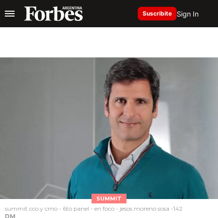
Sign In
Suscribite
SUMMIT
summit cco y cmo - 6to panel - en foco - jesos moreno sosa -142
DM