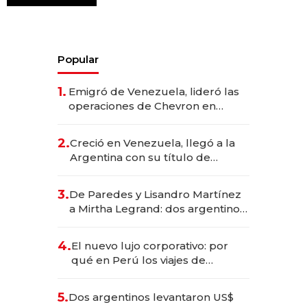
Popular
1.
Emigró de Venezuela, lideró las
operaciones de Chevron en
EE.UU. y hoy es la única mujer
CEO en Vaca Muerta
2.
Creció en Venezuela, llegó a la
Argentina con su título de
abogado y construyó un imperio
gastronómico que revoluciona
3.
De Paredes y Lisandro Martínez
las marcas "fast premium"
a Mirtha Legrand: dos argentinos
impulsan el negocio del wellness
deportivo y el cuidado corporal
4.
El nuevo lujo corporativo: por
qué en Perú los viajes de
negocios dejan de ser reuniones
para convertirse en experiencias
5.
Dos argentinos levantaron US$
transformadoras