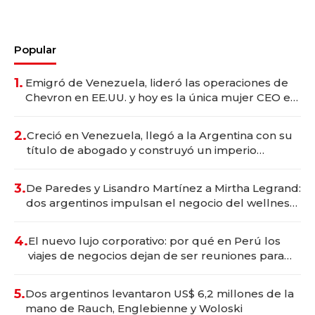
Popular
1.
Emigró de Venezuela, lideró las operaciones de
Chevron en EE.UU. y hoy es la única mujer CEO en
Vaca Muerta
2.
Creció en Venezuela, llegó a la Argentina con su
título de abogado y construyó un imperio
gastronómico que revoluciona las marcas "fast
premium"
3.
De Paredes y Lisandro Martínez a Mirtha Legrand:
dos argentinos impulsan el negocio del wellness
deportivo y el cuidado corporal
4.
El nuevo lujo corporativo: por qué en Perú los
viajes de negocios dejan de ser reuniones para
convertirse en experiencias transformadoras
5.
Dos argentinos levantaron US$ 6,2 millones de la
mano de Rauch, Englebienne y Woloski