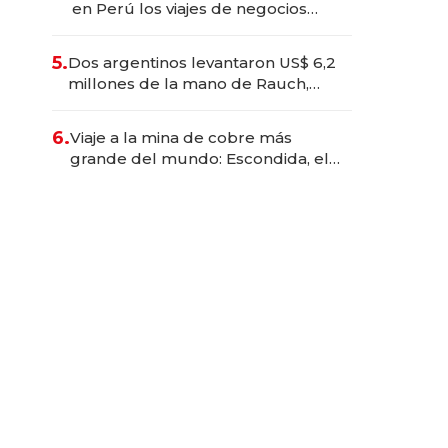
en Perú los viajes de negocios
dejan de ser reuniones para
convertirse en experiencias
5.
Dos argentinos levantaron US$ 6,2
transformadoras
millones de la mano de Rauch,
Englebienne y Woloski
6.
Viaje a la mina de cobre más
grande del mundo: Escondida, el
gigante chileno que exporta US$
14.000 millones anuales