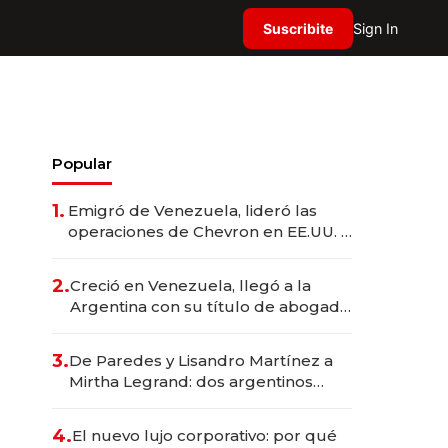
Suscribite
Sign In
Popular
1.
Emigró de Venezuela, lideró las
operaciones de Chevron en EE.UU. y
hoy es la única mujer CEO en Vaca
Muerta
2.
Creció en Venezuela, llegó a la
Argentina con su título de abogado
y construyó un imperio
gastronómico que revoluciona las
3.
De Paredes y Lisandro Martínez a
marcas "fast premium"
Mirtha Legrand: dos argentinos
impulsan el negocio del wellness
deportivo y el cuidado corporal
4.
El nuevo lujo corporativo: por qué