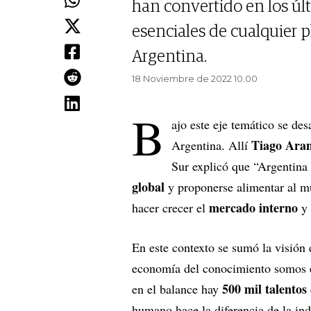
han convertido en los ú
esenciales de cualquier p
Argentina.
18 Noviembre de 2022 10.00
B
ajo este eje temático se de
Tiago Aran
Argentina. Allí
Sur explicó que “Argentina 
global
y proponerse alimentar al 
mercado interno
hacer crecer el
y
En este contexto se sumó la visión 
economía del conocimiento somos e
500 mil talentos
en el balance hay
humano hace la diferencia de la ind