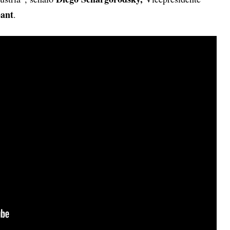
ant
.