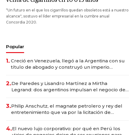
venta de cigarrillos en 10 o 15 años
“Un futuro en el que los cigarrillos quedan obsoletos está a nuestro
alcance", sostuvo el líder empresarial en la cumbre anual
Concordia 2020.
Popular
1.
Creció en Venezuela, llegó a la Argentina con su
título de abogado y construyó un imperio
gastronómico que revoluciona las marcas "fast
premium"
2.
De Paredes y Lisandro Martínez a Mirtha
Legrand: dos argentinos impulsan el negocio del
wellness deportivo y el cuidado corporal
3.
Philip Anschutz, el magnate petrolero y rey del
entretenimiento que va por la licitación de
Tecnópolis junto a Fénix
4.
El nuevo lujo corporativo: por qué en Perú los
viajes de negocios dejan de ser reuniones para