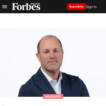
Sign In
Suscribite
NEGOCIOS
-
-