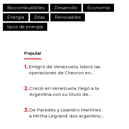
Biocombustibles
Desarrollo
Economía
Energía
Etlas
Renovables
tipos de energía
Popular
1.
Emigró de Venezuela, lideró las
operaciones de Chevron en
EE.UU. y hoy es la única mujer
CEO en Vaca Muerta
2.
Creció en Venezuela, llegó a la
Argentina con su título de
abogado y construyó un imperio
gastronómico que revoluciona
3.
De Paredes y Lisandro Martínez
las marcas "fast premium"
a Mirtha Legrand: dos argentinos
impulsan el negocio del wellness
deportivo y el cuidado corporal