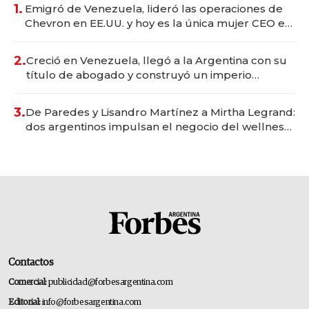
1.
Emigró de Venezuela, lideró las operaciones de
Chevron en EE.UU. y hoy es la única mujer CEO en
Vaca Muerta
2.
Creció en Venezuela, llegó a la Argentina con su
título de abogado y construyó un imperio
gastronómico que revoluciona las marcas "fast
premium"
3.
De Paredes y Lisandro Martínez a Mirtha Legrand:
dos argentinos impulsan el negocio del wellness
deportivo y el cuidado corporal
Contactos
Comercial:
publicidad@forbesargentina.com
Editorial:
info@forbesargentina.com