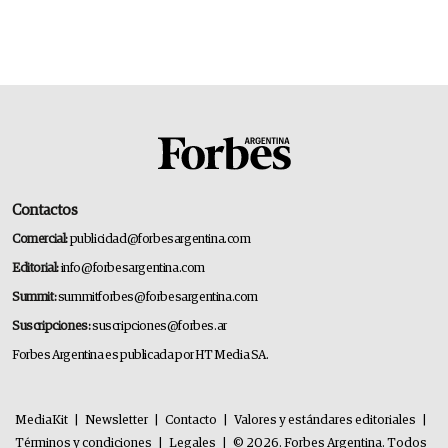
Contactos
Comercial:
publicidad@forbesargentina.com
Editorial:
info@forbesargentina.com
Summit:
summitforbes@forbesargentina.com
Suscripciones:
suscripciones@forbes.ar
Forbes Argentina es publicada por HT Media SA.
MediaKit
|
Newsletter
|
Contacto
|
Valores y estándares editoriales
|
Términos y condiciones
|
Legales
|
© 2026. Forbes Argentina. Todos