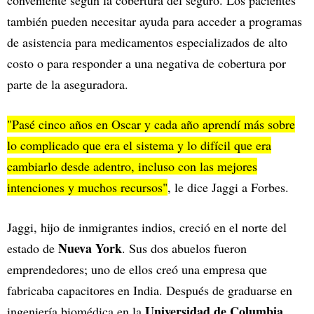
conveniente según la cobertura del seguro. Los pacientes
también pueden necesitar ayuda para acceder a programas
de asistencia para medicamentos especializados de alto
costo o para responder a una negativa de cobertura por
parte de la aseguradora.
"Pasé cinco años en Oscar y cada año aprendí más sobre
lo complicado que era el sistema y lo difícil que era
cambiarlo desde adentro, incluso con las mejores
intenciones y muchos recursos"
, le dice Jaggi a Forbes.
Jaggi, hijo de inmigrantes indios, creció en el norte del
Nueva York
estado de
. Sus dos abuelos fueron
emprendedores; uno de ellos creó una empresa que
fabricaba capacitores en India. Después de graduarse en
Universidad de Columbia
ingeniería biomédica en la
,