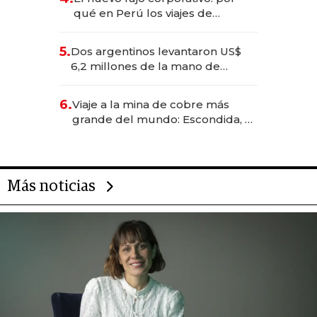
qué en Perú los viajes de
negocios dejan de ser reuniones
para convertirse en experiencias
5.
Dos argentinos levantaron US$
transformadoras
6,2 millones de la mano de
Rauch, Englebienne y Woloski
6.
Viaje a la mina de cobre más
grande del mundo: Escondida, el
gigante chileno que exporta US$
14.000 millones anuales
Más noticias