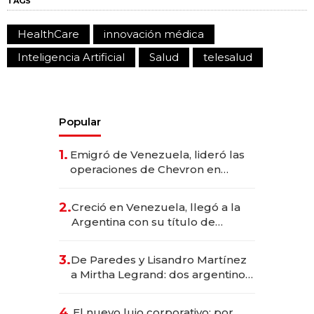
TAGS
HealthCare
innovación médica
Inteligencia Artificial
Salud
telesalud
Popular
1.
Emigró de Venezuela, lideró las
operaciones de Chevron en
EE.UU. y hoy es la única mujer
CEO en Vaca Muerta
2.
Creció en Venezuela, llegó a la
Argentina con su título de
abogado y construyó un imperio
gastronómico que revoluciona
3.
De Paredes y Lisandro Martínez
las marcas "fast premium"
a Mirtha Legrand: dos argentinos
impulsan el negocio del wellness
deportivo y el cuidado corporal
4.
El nuevo lujo corporativo: por