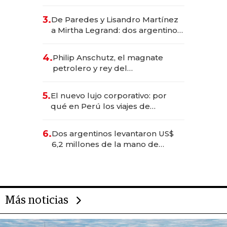
abogado y construyó un imperio
gastronómico que revoluciona
3.
De Paredes y Lisandro Martínez
las marcas "fast premium"
a Mirtha Legrand: dos argentinos
impulsan el negocio del wellness
deportivo y el cuidado corporal
4.
Philip Anschutz, el magnate
petrolero y rey del
entretenimiento que va por la
licitación de Tecnópolis junto a
5.
El nuevo lujo corporativo: por
Fénix
qué en Perú los viajes de
negocios dejan de ser reuniones
para convertirse en experiencias
6.
Dos argentinos levantaron US$
transformadoras
6,2 millones de la mano de
Rauch, Englebienne y Woloski
Más noticias