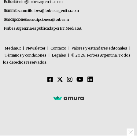
Editorial:
info@forbesargentina.com
Summit:
summitforbes@forbesargentina.com
Suscripciones:
suscripciones@forbes.ar
Forbes Argentina es publicada por HT Media SA.
MediaKit
|
Newsletter
|
Contacto
|
Valores y estándares editoriales
|
Términos y condiciones
|
Legales
|
© 2026. Forbes Argentina. Todos
los derechos reservados.