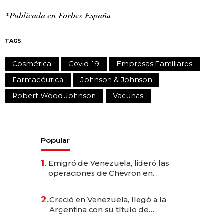
*Publicada en Forbes España
TAGS
Cosmética
Covid-19
Empresas Familiares
Farmacéutica
Johnson & Johnson
Robert Wood Johnson
Vacunas
Popular
1.
Emigró de Venezuela, lideró las
operaciones de Chevron en
EE.UU. y hoy es la única mujer
CEO en Vaca Muerta
2.
Creció en Venezuela, llegó a la
Argentina con su título de