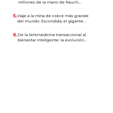
millones de la mano de Rauch,
Englebienne y Woloski
5.
Viaje a la mina de cobre más grande
del mundo: Escondida, el gigante
chileno que exporta US$ 14.000
millones anuales
6.
De la telemedicina transaccional al
bienestar inteligente: la evolución
de doc24 para transformar a las
organizaciones