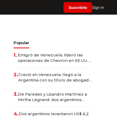
Suscribite
Sign In
Popular
1.
Emigró de Venezuela, lideró las
operaciones de Chevron en EE.UU. y
hoy es la única mujer CEO en Vaca
Muerta
2.
Creció en Venezuela, llegó a la
Argentina con su título de abogado
y construyó un imperio
gastronómico que revoluciona las
3.
De Paredes y Lisandro Martínez a
marcas "fast premium"
Mirtha Legrand: dos argentinos
impulsan el negocio del wellness
deportivo y el cuidado corporal
4.
Dos argentinos levantaron US$ 6,2