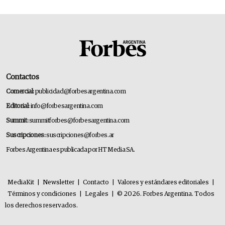
Contactos
Comercial:
publicidad@forbesargentina.com
Editorial:
info@forbesargentina.com
Summit:
summitforbes@forbesargentina.com
Suscripciones:
suscripciones@forbes.ar
Forbes Argentina es publicada por HT Media SA.
MediaKit
|
Newsletter
|
Contacto
|
Valores y estándares editoriales
|
Términos y condiciones
|
Legales
|
© 2026. Forbes Argentina. Todos
los derechos reservados.