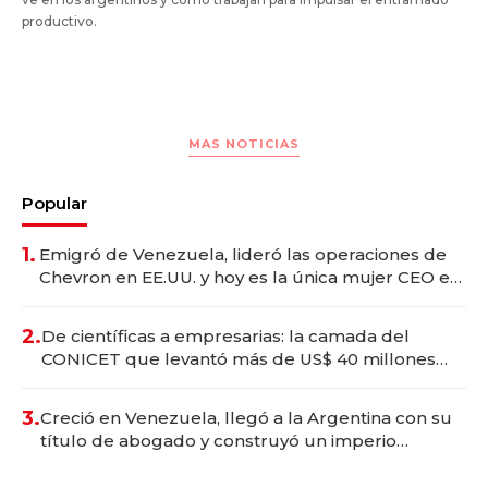
productivo.
MAS NOTICIAS
Popular
1.
Emigró de Venezuela, lideró las operaciones de
Chevron en EE.UU. y hoy es la única mujer CEO en
Vaca Muerta
2.
De científicas a empresarias: la camada del
CONICET que levantó más de US$ 40 millones
para fundar startups biotech
3.
Creció en Venezuela, llegó a la Argentina con su
título de abogado y construyó un imperio
gastronómico que revoluciona las marcas "fast
premium"