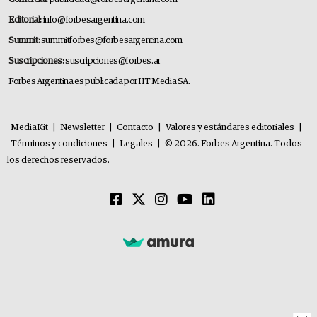
Editorial:
info@forbesargentina.com
Summit:
summitforbes@forbesargentina.com
Suscripciones:
suscripciones@forbes.ar
Forbes Argentina es publicada por HT Media SA.
MediaKit
|
Newsletter
|
Contacto
|
Valores y estándares editoriales
|
Términos y condiciones
|
Legales
|
© 2026. Forbes Argentina. Todos
los derechos reservados.