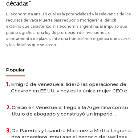
décadas"
El economista analizó cuál es la potencialidad y la relevancia de los
recursos de Vaca Muerta para reducir o morigerar el déficit
externo que caracterizó a la economía argentina. El impulso que
podría significar una ley de promoción de inversiones, el
acortamiento de plazos ante una transiciónen ergética que avanza
y los desafíos que se abren.
Popular
1.
Emigró de Venezuela, lideró las operaciones de
Chevron en EE.UU. y hoy es la única mujer CEO en
Vaca Muerta
2.
Creció en Venezuela, llegó a la Argentina con su
título de abogado y construyó un imperio
gastronómico que revoluciona las marcas "fast
premium"
3.
De Paredes y Lisandro Martínez a Mirtha Legrand:
dos argentinos impulsan el negocio del wellness