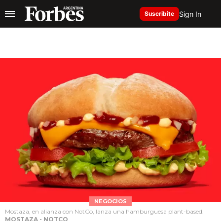
Sign In
Suscribite
NEGOCIOS
Mostaza, en alianza con NotCo, lanza una hamburguesa plant-based.
MOSTAZA - NOTCO