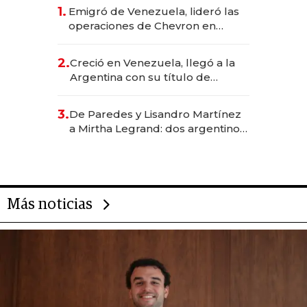
1.
Emigró de Venezuela, lideró las
operaciones de Chevron en
EE.UU. y hoy es la única mujer
CEO en Vaca Muerta
2.
Creció en Venezuela, llegó a la
Argentina con su título de
abogado y construyó un imperio
gastronómico que revoluciona
3.
De Paredes y Lisandro Martínez
las marcas "fast premium"
a Mirtha Legrand: dos argentinos
impulsan el negocio del wellness
deportivo y el cuidado corporal
Más noticias