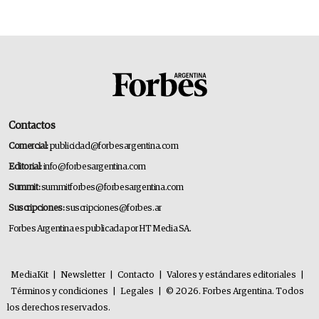
Contactos
Comercial:
publicidad@forbesargentina.com
Editorial:
info@forbesargentina.com
Summit:
summitforbes@forbesargentina.com
Suscripciones:
suscripciones@forbes.ar
Forbes Argentina es publicada por HT Media SA.
MediaKit
|
Newsletter
|
Contacto
|
Valores y estándares editoriales
|
Términos y condiciones
|
Legales
|
© 2026. Forbes Argentina. Todos
los derechos reservados.